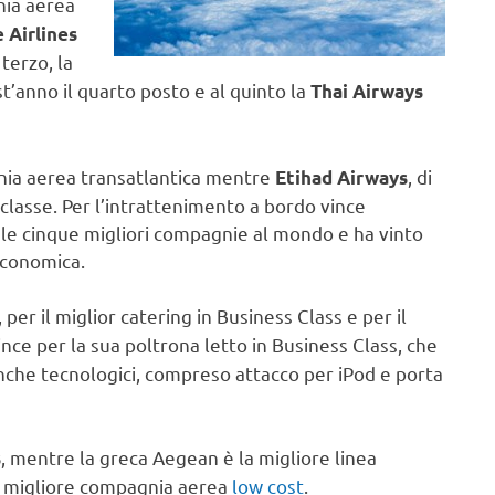
nia aerea
 Airlines
 terzo, la
anno il quarto posto e al quinto la
Thai Airway
s
nia aerea transatlantica mentre
, di
Etihad Airways
classe. Per l’intrattenimento a bordo vince
a le cinque migliori compagnie al mondo e ha vinto
 economica.
per il miglior catering in Business Class e per il
nce per la sua poltrona letto in Business Class, che
anche tecnologici, compreso attacco per iPod e porta
, mentre la greca Aegean è la migliore linea
s
la migliore compagnia aerea
low cost
.