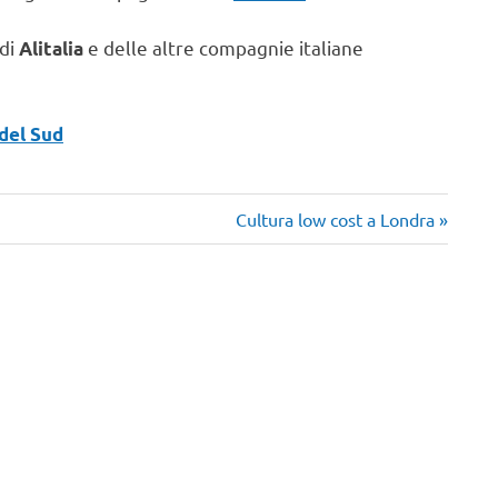
 di
e delle altre compagnie italiane
Alitalia
del Sud
Articolo
Cultura low cost a Londra
successivo: