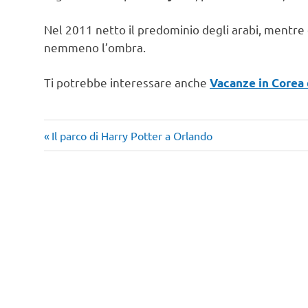
Nel 2011 netto il predominio degli arabi, mentre
nemmeno l’ombra.
Ti potrebbe interessare anche
Vacanze in Corea 
compagnie
Articolo
Navigazione
Il parco di Harry Potter a Orlando
aeree
precedente:
articoli
low
cost