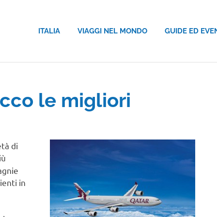
ITALIA
VIAGGI NEL MONDO
GUIDE ED EVE
co le migliori
tà di
più
agnie
ienti in