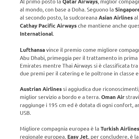
Al primo posto la
, miglior compag
Qatar Airways
al mondo, con base a Doha. Seguono la
Singapore
al secondo posto, la sudcoreana
al
Asian Airlines
che mantiene anche quest’
Cathay Pacific Airways
.
International
vince il premio come migliore compag
Lufthansa
Abu Dhabi, primeggia per il trattamento in prima 
Emirates mentre Thai Airways si è classificata tr
due premi per il catering e le poltrone in classe
si aggiudica due riconoscimenti, 
Austrian Airlines
miglior servizio a bordo e a terra.
stravi
Oman Air
raggiunge i 195 cm ed è dotata di ogni confort, 
USB.
Migliore compagnia europea è la
Turkish Airline
regionale europea.
, per concludere, è 
Easy Jet