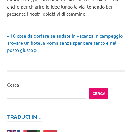
anche per chiarire le idee lungo la via, tenendo ben
presente i nostri obiettivi di cammino.
Articolo
Navigazione
10 cose da portare se andate in vacanza in campeggio
Articolo
precedente:
Trovare un hotel a Roma senza spendere tanto e nel
articoli
successivo:
posto giusto
Cerca
CERCA
TRADUCI IN …