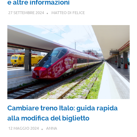
e altre informazioni
27 SETTEMBRE 2024
MATTEO DI FELICE
Cambiare treno Italo: guida rapida
alla modifica del biglietto
12 MAGGIO 2024
ANNA