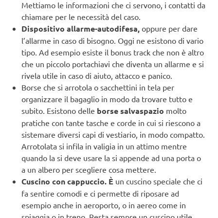
Mettiamo le informazioni che ci servono, i contatti da
chiamare per le necessità del caso.
Dispositivo allarme-autodifesa,
oppure per dare
l’allarme in caso di bisogno. Oggi ne esistono di vario
tipo. Ad esempio esiste il bonus track che non è altro
che un piccolo portachiavi che diventa un allarme e si
rivela utile in caso di aiuto, attacco e panico.
Borse che si arrotola o sacchettini in tela per
organizzare il bagaglio in modo da trovare tutto e
subito. Esistono delle
borse salvaspazio
molto
pratiche con tante tasche e corde in cui si riescono a
sistemare diversi capi di vestiario, in modo compatto.
Arrotolata si infila in valigia in un attimo mentre
quando la si deve usare la si appende ad una porta o
a un albero per scegliere cosa mettere.
Cuscino con cappuccio. È
un cuscino speciale che ci
fa sentire comodi e ci permette di riposare ad
esempio anche in aeroporto, o in aereo come in
spiaggia o in treno. Resta sempre un cuscino utile