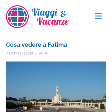
Salta
al
contenuto
MENU
Cosa vedere a Fatima
13 OTTOBRE 2014
ANNA
EUROPA