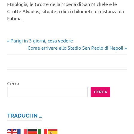
Etnologia, le Grotte della Moeda di San Michele e le
Grotte Alvados, situate a dieci chilometri di distanza da
Fatima.
Articolo
Navigazione
Parigi in 3 giorni, cosa vedere
precedente:
Articolo
Come arrivare allo Stadio San Paolo di Napoli
articoli
successivo:
Cerca
CERCA
TRADUCI IN …