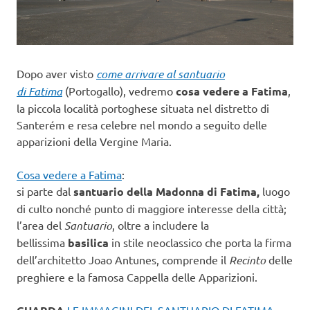
Dopo aver visto
come arrivare al santuario
di Fatima
(Portogallo), vedremo
cosa vedere a Fatima
,
la piccola località portoghese situata nel distretto di
Santerém e resa celebre nel mondo a seguito delle
apparizioni della Vergine Maria.
Cosa vedere a Fatima
:
si parte dal
santuario della Madonna di Fatima,
luogo
di culto nonché punto di maggiore interesse della città;
l’area del
Santuario
, oltre a includere la
bellissima
basilica
in stile neoclassico che porta la firma
dell’architetto Joao Antunes, comprende il
Recinto
delle
preghiere e la famosa Cappella delle Apparizioni.
LE IMMAGINI DEL SANTUARIO DI FATIMA –