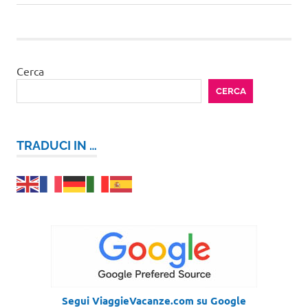
precedente:
successivo:
articoli
Cerca
CERCA
TRADUCI IN …
Segui ViaggieVacanze.com su Google