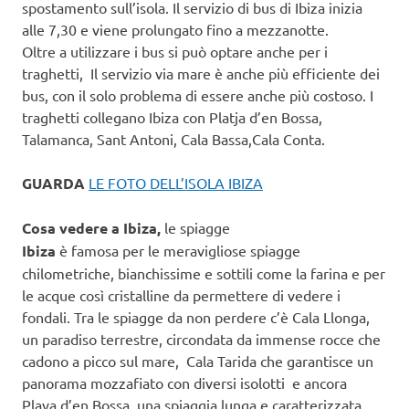
spostamento sull’isola. Il servizio di bus di Ibiza inizia
alle 7,30 e viene prolungato fino a mezzanotte.
Oltre a utilizzare i bus si può optare anche per i
traghetti, Il servizio via mare è anche più efficiente dei
bus, con il solo problema di essere anche più costoso. I
traghetti collegano Ibiza con Platja d’en Bossa,
Talamanca, Sant Antoni, Cala Bassa,Cala Conta.
GUARDA
LE FOTO DELL’ISOLA IBIZA
Cosa vedere a Ibiza,
le spiagge
Ibiza
è famosa per le meravigliose spiagge
chilometriche, bianchissime e sottili come la farina e per
le acque così cristalline da permettere di vedere i
fondali. Tra le spiagge da non perdere c’è Cala Llonga,
un paradiso terrestre, circondata da immense rocce che
cadono a picco sul mare, Cala Tarida che garantisce un
panorama mozzafiato con diversi isolotti e ancora
Playa d’en Bossa, una spiaggia lunga e caratterizzata