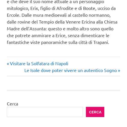
e che deve il suo nome attuale a un personaggio
mitologico, Erix, figlio di Afrodite e di Boote, ucciso da
Ercole. Dalle mura medioevali al castello normanno,
dalle rovine del Tempio della Venere Ericina alla Chiesa
Madre dell’Assunta: questo e molto altro sono quello
che potrete ammirare a Erice, senza dimenticare le
fantastiche viste panoramiche sulla città di Trapani.
Articolo
Navigazione
Visitare la Solfatara di Napoli
precedente:
Articolo
Le Isole dove poter vivere un autentico Sogno
articoli
successivo:
Cerca
CERCA