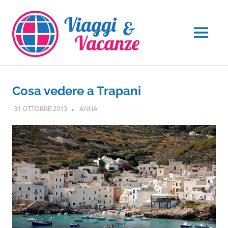
Salta
al
contenuto
MENU
Cosa vedere a Trapani
31 OTTOBRE 2013
ANNA
SICILIA