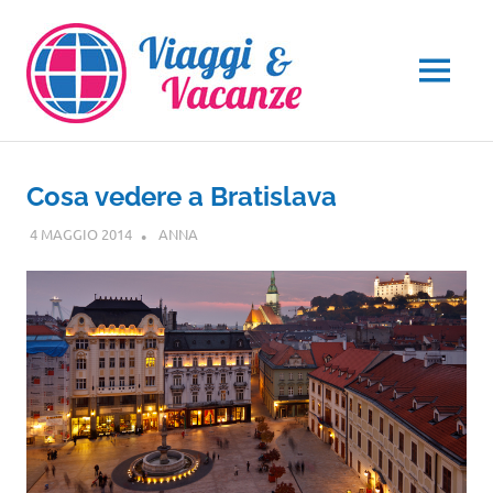
Salta
al
contenuto
MENU
Cosa vedere a Bratislava
4 MAGGIO 2014
ANNA
EUROPA