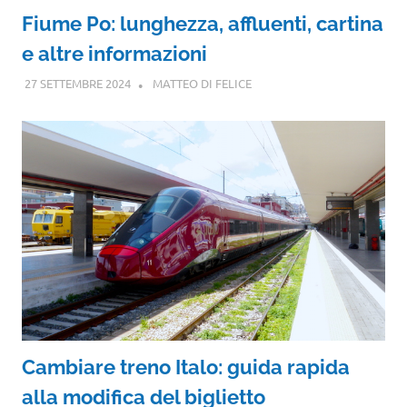
Fiume Po: lunghezza, affluenti, cartina
e altre informazioni
27 SETTEMBRE 2024
MATTEO DI FELICE
Cambiare treno Italo: guida rapida
alla modifica del biglietto