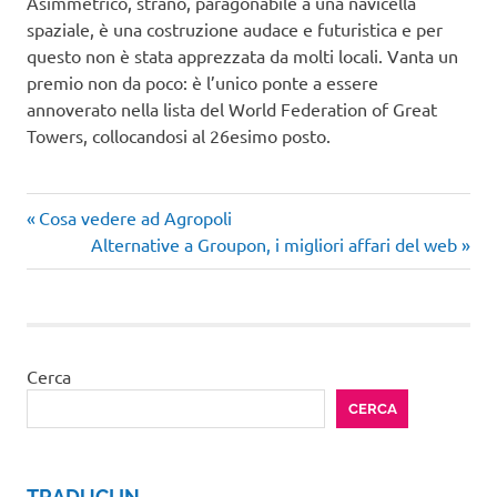
Asimmetrico, strano, paragonabile a una navicella
spaziale, è una costruzione audace e futuristica e per
questo non è stata apprezzata da molti locali. Vanta un
premio non da poco: è l’unico ponte a essere
annoverato nella lista del World Federation of Great
Towers, collocandosi al 26esimo posto.
Articolo
Navigazione
Cosa vedere ad Agropoli
precedente:
Articolo
Alternative a Groupon, i migliori affari del web
articoli
successivo:
Cerca
CERCA
TRADUCI IN …