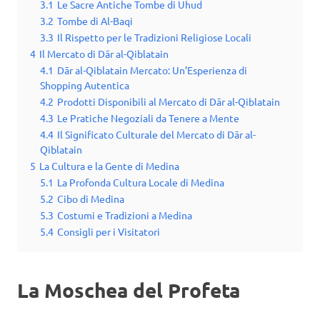
3.1
Le Sacre Antiche Tombe di Uhud
3.2
Tombe di Al-Baqi
3.3
Il Rispetto per le Tradizioni Religiose Locali
4
Il Mercato di Dār al-Qiblatain
4.1
Dār al-Qiblatain Mercato: Un’Esperienza di
Shopping Autentica
4.2
Prodotti Disponibili al Mercato di Dār al-Qiblatain
4.3
Le Pratiche Negoziali da Tenere a Mente
4.4
Il Significato Culturale del Mercato di Dār al-
Qiblatain
5
La Cultura e la Gente di Medina
5.1
La Profonda Cultura Locale di Medina
5.2
Cibo di Medina
5.3
Costumi e Tradizioni a Medina
5.4
Consigli per i Visitatori
La Moschea del Profeta