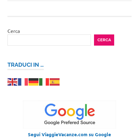
articoli
successivo:
Cerca
CERCA
TRADUCI IN …
Segui ViaggieVacanze.com su Google