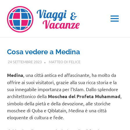
Salta
al
contenuto
MENU
Cosa vedere a Medina
24 SETTEMBRE 2023
MATTEO DI FELICE
ASIA
Medina
, una città antica ed affascinante, ha molto da
offrire ai suoi visitatori, grazie alla sua ricca storia e la
sua innegabile importanza per l’Islam. Dallo splendore
architettonico della
Moschea del Profeta Muhammad
,
simbolo della pietà e della devozione, alle storiche
moschee di Quba e Qiblatain, Medina è una città
eloquente di cultura e fede.