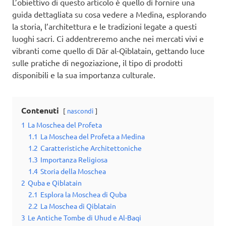
L’obiettivo di questo articolo è quello di fornire una
guida dettagliata su cosa vedere a Medina, esplorando
la storia, l’architettura e le tradizioni legate a questi
luoghi sacri. Ci addentreremo anche nei mercati vivi e
vibranti come quello di Dār al-Qiblatain, gettando luce
sulle pratiche di negoziazione, il tipo di prodotti
disponibili e la sua importanza culturale.
Contenuti
nascondi
1
La Moschea del Profeta
1.1
La Moschea del Profeta a Medina
1.2
Caratteristiche Architettoniche
1.3
Importanza Religiosa
1.4
Storia della Moschea
2
Quba e Qiblatain
2.1
Esplora la Moschea di Quba
2.2
La Moschea di Qiblatain
3
Le Antiche Tombe di Uhud e Al-Baqi