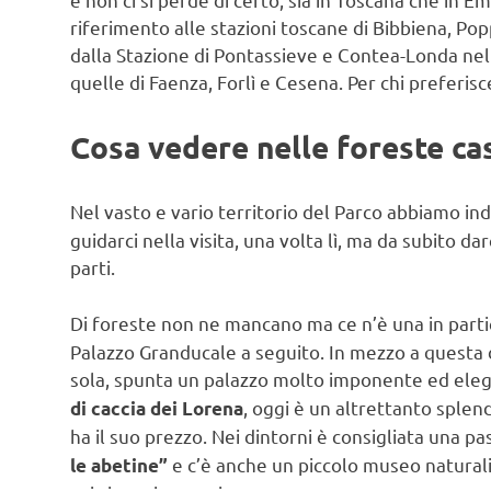
riferimento alle stazioni toscane di Bibbiena, Po
dalla Stazione di Pontassieve e Contea-Londa ne
quelle di Faenza, Forlì e Cesena. Per chi preferis
Cosa vedere nelle foreste ca
Nel vasto e vario territorio del Parco abbiamo in
guidarci nella visita, una volta lì, ma da subito da
parti.
Di foreste non ne mancano ma ce n’è una in parti
Palazzo Granducale a seguito. In mezzo a questa di
sola, spunta un palazzo molto imponente ed elegan
, oggi è un altrettanto sple
di caccia dei Lorena
ha il suo prezzo. Nei dintorni è consigliata una p
e c’è anche un piccolo museo naturalis
le abetine”