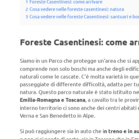
1
Foreste Casentinesi: come arrivare
2
Cosa vedere nelle foreste casentinesi: natura
3
Cosa vedere nelle foreste Casentinesi: santuari e bo
Foreste Casentinesi: come ar
Siamo in un Parco che protegge un’area che si app
comprende non solo boschi ma anche degli edifici
naturali come le cascate. C’è molta varietà in q
passeggiate di differente difficoltà, adatta per t
natura. Questo parco naturale è stato istituito ne
, a cavallo tra le provi
Emilia-Romagna e Toscana
interno territorio ci sono anche dei centri abitati r
Verna e San Benedetto in Alpe.
Si può raggiungere sia in auto che i
n treno e in a
e non ci si perde di certo, sia in Toscana che in E