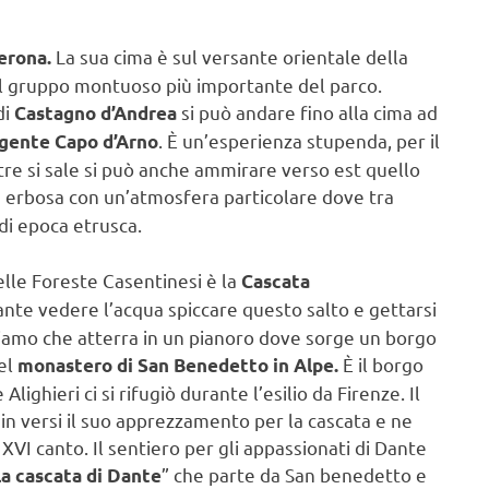
La sua cima è sul versante orientale della
erona.
il gruppo montuoso più importante del parco.
di
si può andare fino alla cima ad
Castagno d’Andrea
. È un’esperienza stupenda, per il
gente Capo d’Arno
re si sale si può anche ammirare verso est quello
 erbosa con un’atmosfera particolare dove tra
di epoca etrusca.
delle Foreste Casentinesi è la
Cascata
nte vedere l’acqua spiccare questo salto e gettarsi
iamo che atterra in un pianoro dove sorge un borgo
del
È il borgo
monastero di San Benedetto in Alpe.
ighieri ci si rifugiò durante l’esilio da Firenze. Il
 in versi il suo apprezzamento per la cascata e ne
XVI canto. Il sentiero per gli appassionati di Dante
” che parte da San benedetto e
la cascata di Dante