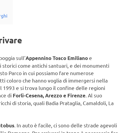
rghi
rivare
oggia sull’
e
Appennino Tosco Emiliano
 storici come antichi santuari, e dei monumenti
uesto Parco in cui possiamo fare numerose
utti coloro che hanno voglia di immergersi nella
l 1993 e si trova lungo il confine delle regioni
nce di
. Al suo
Forlì-Cesena, Arezzo e Firenze
icchi di storia, quali Badia Prataglia, Camaldoli, La
. In auto è facile, ci sono delle strade agevoli
utobus
milia Romagna. Per arrivarci in treno è necessario far