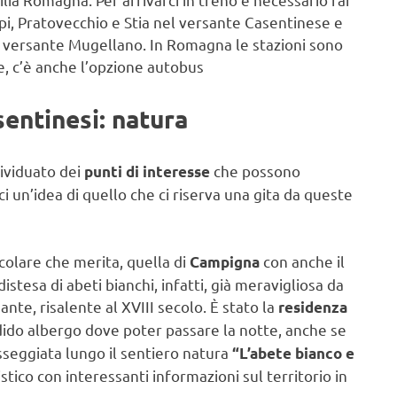
ppi, Pratovecchio e Stia nel versante Casentinese e
l versante Mugellano. In Romagna le stazioni sono
ce, c’è anche l’opzione autobus
sentinesi: natura
dividuato dei
che possono
punti di interesse
rci un’idea di quello che ci riserva una gita da queste
colare che merita, quella di
con anche il
Campigna
stesa di abeti bianchi, infatti, già meravigliosa da
te, risalente al XVIII secolo. È stato la
residenza
ndido albergo dove poter passare la notte, anche se
asseggiata lungo il sentiero natura
“L’abete bianco e
tico con interessanti informazioni sul territorio in