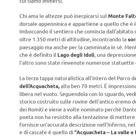
cui siamo immersi.
Chi ama le altezze può inerpicarsi sul
Monte Falt
dorsale appenninica e appartiene a quello che è 
Imboccando il sentiero che comincia dall’abitato 
oltre 1.350 metri di altitudine, incontrando la
sor
paesaggio ma anche per la camminata in sé. Ment
che è definito il
, una depressione
Lago degli Idoli
l’altro sono state rinvenute numerose statuette 
La terza tappa naturalistica all’intero del Parco 
alta ben 70 metri. È impressiona
dell’Acquacheta,
libera nel vuoto. Seguendola con lo sguardo, ved
storico costruito sulle rovine dell’antico eremo 
dei Romiti e viene a volte nominato perché Dante Al
poeta non ha resistito alla tentazione di mettere
fornisce un’accurata descrizione nell’Inferno, nel 
e di cascate è quello di
“Acquacheta – La valle e 