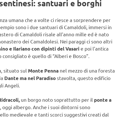
entinesi: santuari e borghi
enza umana che a volte ci riesce a sorprendere per
sempio sono i due santuari di Camaldoli, immersi in
stero di Camaldoli risale all’anno mille ed è nato
onastero dei Camaldolesi. Nei paraggi ci sono altri
e poi l’antica
ino e Ilariano
con dipinti del Vasari
o consigliato è quello di “Alberi e Bosco”.
, situato sul
nel mezzo di una foresta
Monte Penna
da
stavolta, questo edificio
Dante ma nel Paradiso
i Angeli.
un borgo noto soprattutto per il
Ridracoli,
ponte a
 oggi albergo. Anche i suoi dintorni sono
stello medievale e tanti scorci suggestivi creati dal