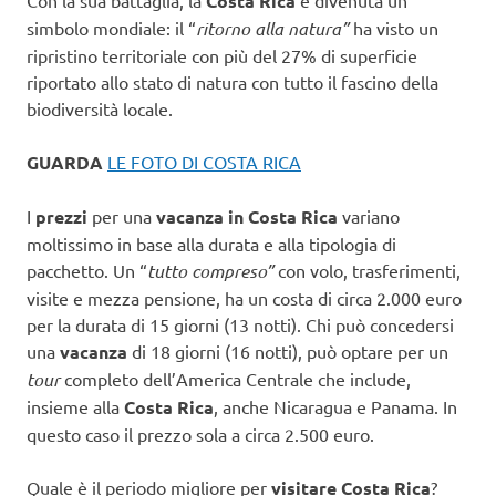
Con la sua battaglia, la
Costa Rica
è divenuta un
simbolo mondiale: il “
ritorno alla natura”
ha visto un
ripristino territoriale con più del 27% di superficie
riportato allo stato di natura con tutto il fascino della
biodiversità locale.
GUARDA
LE FOTO DI COSTA RICA
I
prezzi
per una
vacanza in Costa Rica
variano
moltissimo in base alla durata e alla tipologia di
pacchetto. Un “
tutto compreso”
con volo, trasferimenti,
visite e mezza pensione, ha un costa di circa 2.000 euro
per la durata di 15 giorni (13 notti). Chi può concedersi
una
vacanza
di 18 giorni (16 notti), può optare per un
tour
completo dell’America Centrale che include,
insieme alla
Costa Rica
, anche Nicaragua e Panama. In
questo caso il prezzo sola a circa 2.500 euro.
Quale è il periodo migliore per
visitare Costa Rica
?