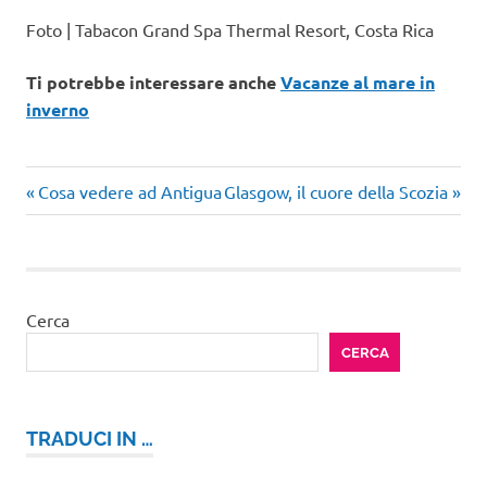
Foto | Tabacon Grand Spa Thermal Resort, Costa Rica
Ti potrebbe interessare anche
Vacanze al mare in
inverno
Articolo
Articolo
Navigazione
Cosa vedere ad Antigua
Glasgow, il cuore della Scozia
precedente:
successivo:
articoli
Cerca
CERCA
TRADUCI IN …