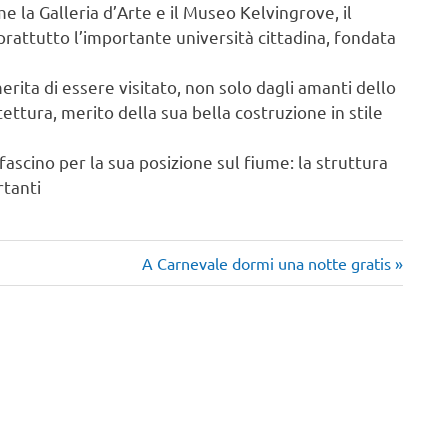
e la Galleria d’Arte e il Museo Kelvingrove, il
rattutto l’importante università cittadina, fondata
ita di essere visitato, non solo dagli amanti dello
ettura, merito della sua bella costruzione in stile
scino per la sua posizione sul fiume: la struttura
rtanti
Articolo
A Carnevale dormi una notte gratis
successivo: