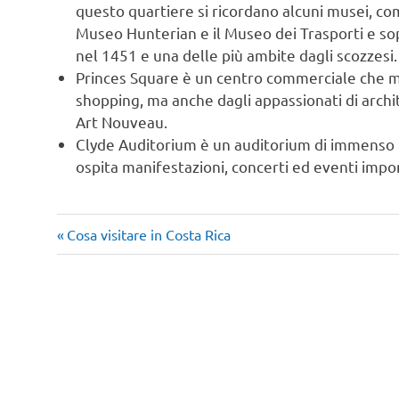
questo quartiere si ricordano alcuni musei, com
Museo Hunterian e il Museo dei Trasporti e sop
nel 1451 e una delle più ambite dagli scozzesi.
Princes Square è un centro commerciale che mer
shopping, ma anche dagli appassionati di archit
Art Nouveau.
Clyde Auditorium è un auditorium di immenso fa
ospita manifestazioni, concerti ed eventi impo
Articolo
Navigazione
Cosa visitare in Costa Rica
precedente:
articoli