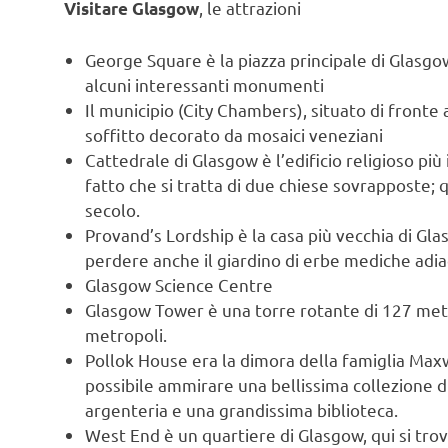
, le attrazioni
Visitare Glasgow
George Square è la piazza principale di Glasgow
alcuni interessanti monumenti
Il municipio (City Chambers), situato di fronte 
soffitto decorato da mosaici veneziani
Cattedrale di Glasgow è l’edificio religioso più 
fatto che si tratta di due chiese sovrapposte; q
secolo.
Provand’s Lordship è la casa più vecchia di Gla
perdere anche il giardino di erbe mediche adia
Glasgow Science Centre
Glasgow Tower è una torre rotante di 127 metr
metropoli.
Pollok House era la dimora della famiglia Maxwe
possibile ammirare una bellissima collezione di
argenteria e una grandissima biblioteca.
West End è un quartiere di Glasgow, qui si trov