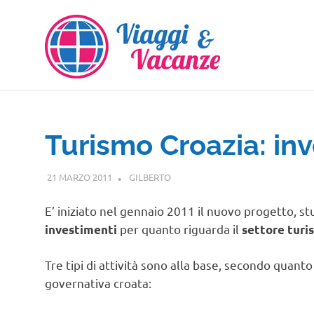
Salta
al
contenuto
Turismo Croazia: in
21 MARZO 2011
GILBERTO
NOTIZIE VIAGGI
E’ iniziato nel gennaio 2011 il nuovo progetto, st
per quanto riguarda il
investimenti
settore turi
Tre tipi di attività sono alla base, secondo quanto
governativa croata: