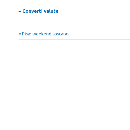
–
Converti valute
viaggi
Articolo
Navigazione
Pisa: weekend toscano
nel
precedente:
mondo
articoli