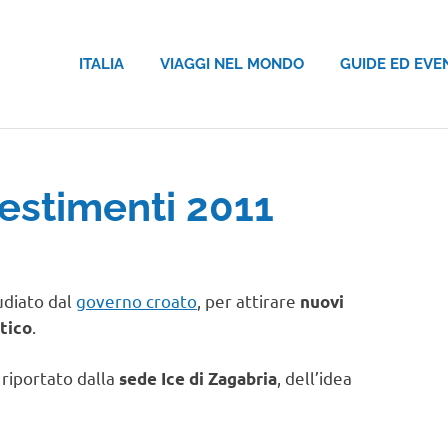
ITALIA
VIAGGI NEL MONDO
GUIDE ED EVE
vestimenti 2011
udiato dal
governo croato
, per attirare
nuovi
.
stico
 riportato dalla
, dell’idea
sede Ice di Zagabria