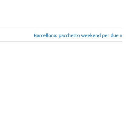
Articolo
Barcellona: pacchetto weekend per due
successivo: