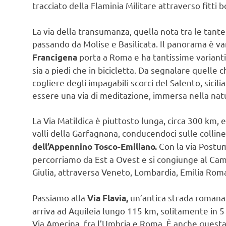
tracciato della Flaminia Militare attraverso fitti 
La via della transumanza, quella nota tra le tante
passando da Molise e Basilicata. Il panorama è va
porta a Roma e ha tantissime varianti,
Francigena
sia a piedi che in bicicletta. Da segnalare quelle 
cogliere degli impagabili scorci del Salento, sicil
essere una via di meditazione, immersa nella natu
La Via Matildica è piuttosto lunga, circa 300 km, e
valli della Garfagnana, conducendoci sulle collin
Con la via Postum
dell’Appennino Tosco-Emiliano.
percorriamo da Est a Ovest e si congiunge al Camm
Giulia, attraversa Veneto, Lombardia, Emilia Roma
Passiamo alla
un’antica strada romana 
Via Flavia,
arriva ad Aquileia lungo 115 km, solitamente in 5
Via Amerina, fra l’Umbria e Roma. È anche questa u