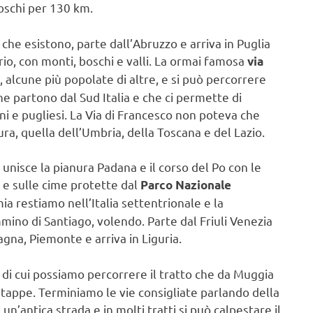
boschi per 130 km.
 che esistono, parte dall’Abruzzo e arriva in Puglia
rio, con monti, boschi e valli. La ormai famosa
via
 alcune più popolate di altre, e si può percorrere
che partono dal Sud Italia e che ci permette di
iani e pugliesi. La Via di Francesco non poteva che
ra, quella dell’Umbria, della Toscana e del Lazio.
 unisce la pianura Padana e il corso del Po con le
e e sulle cime protette dal
Parco Nazionale
ia restiamo nell’Italia settentrionale e la
ino di Santiago, volendo. Parte dal Friuli Venezia
gna, Piemonte e arriva in Liguria.
di cui possiamo percorrere il tratto che da Muggia
 tappe. Terminiamo le vie consigliate parlando della
n’antica strada e in molti tratti si può calpestare il