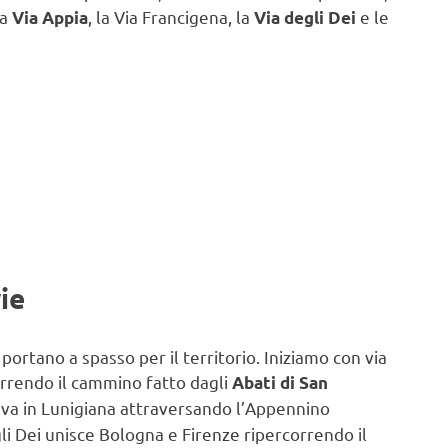
la
, la Via Francigena, la
e le
Via Appia
Via degli Dei
ie
rtano a spasso per il territorio. Iniziamo con via
orrendo il cammino fatto dagli
Abati di San
rriva in Lunigiana attraversando l’Appennino
gli Dei unisce Bologna e Firenze ripercorrendo il