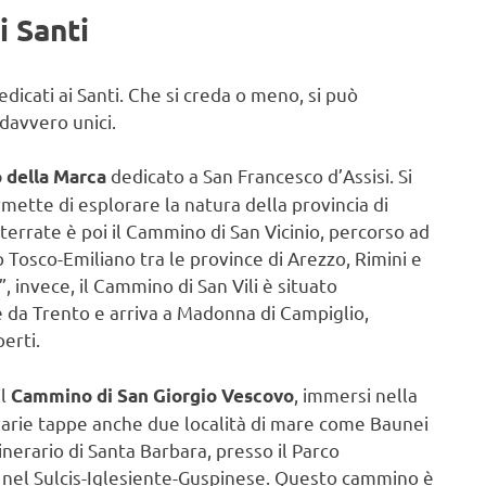
i Santi
icati ai Santi. Che si creda o meno, si può
davvero unici.
dedicato a San Francesco d’Assisi. Si
 della Marca
ette di esplorare la natura della provincia di
terrate è poi il Cammino di San Vicinio, percorso ad
 Tosco-Emiliano tra le province di Arezzo, Rimini e
, invece, il Cammino di San Vili è situato
te da Trento e arriva a Madonna di Campiglio,
perti.
il
, immersi nella
Cammino di San Giorgio Vescovo
 varie tappe anche due località di mare come Baunei
nerario di Santa Barbara, presso il Parco
nel Sulcis-Iglesiente-Guspinese. Questo cammino è