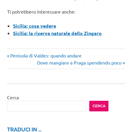
Ti potrebbero interessare anche:
Sicilia: cosa vedere
Sicilia: la riserva naturale dello Zingaro
Articolo
Navigazione
Penisola di Valdes: quando andare
precedente:
Articolo
Dove mangiare a Praga spendendo poco
articoli
successivo:
Cerca
CERCA
TRADUCI IN …