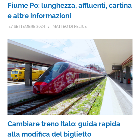
Fiume Po: lunghezza, affluenti, cartina
e altre informazioni
27 SETTEMBRE 2024
MATTEO DI FELICE
Cambiare treno Italo: guida rapida
alla modifica del biglietto