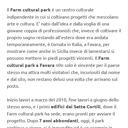
Il
Farm cultural park
è un centro culturale
indipendente in cui si coltivano progetti che mescolano
arte e cultura. E’ nato dall’idea e dalla voglia di una
giovane coppia di professionisti che, invece di coltivare il
proprio sogno restando all’estero dove era andata
temporaneamente, è tornata in Italia, a Favara, per
mostrare come anche in Sicilia invece di lamentarsi si
possono mettere in piedi progetti vincenti. Il
Farm
cultural park a Favara
n0n solo è vincente per il paese
stesso ma attira molti visitatori che, incuriositi dal nome
e dal sito, non restano delusi una volta che arrivano sul
posto.
Inizio lavori a marzo del 2010, fine lavori a giugno dello
stesso anno, e i primi
edifici dei Sette Cortili
, dove il
Farm cultural park ha sede, erano pronti per avviare il
progetto. Dopo
7 anni abbondanti
, oggi, il park
continua a vivere, si è ingrandito ed è un esempio in