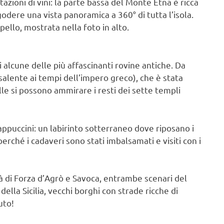
zioni di vini: la parte bassa del Monte Etna è ricca
 godere una vista panoramica a 360° di tutta l’isola.
ello, mostrata nella foto in alto.
a di alcune delle più affascinanti rovine antiche. Da
salente ai tempi dell’impero greco), che è stata
le si possono ammirare i resti dei sette templi
appuccini: un labirinto sotterraneo dove riposano i
perché i cadaveri sono stati imbalsamati e visiti con i
tà di Forza d’Agrò e Savoca, entrambe scenari del
i della Sicilia, vecchi borghi con strade ricche di
uto!