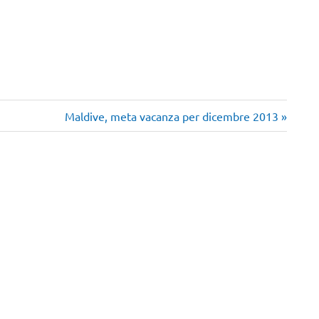
Articolo
Maldive, meta vacanza per dicembre 2013
successivo: