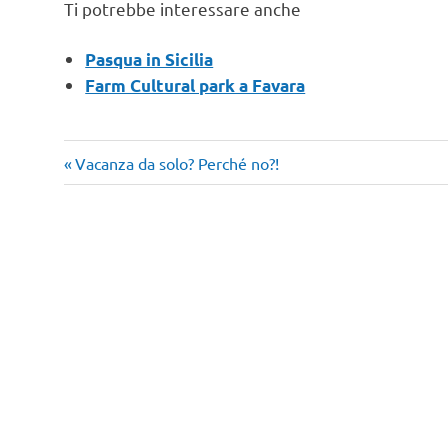
Ti potrebbe interessare anche
Pasqua in Sicilia
Farm Cultural park a Favara
Articolo
Navigazione
Vacanza da solo? Perché no?!
precedente:
articoli