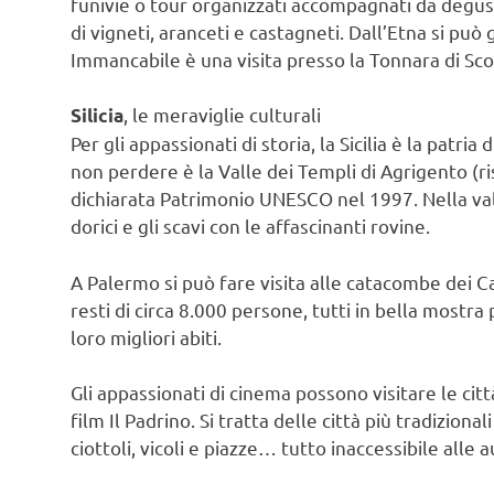
funivie o tour organizzati accompagnati da degusta
di vigneti, aranceti e castagneti. Dall’Etna si può
Immancabile è una visita presso la Tonnara di Scop
, le meraviglie culturali
Silicia
Per gli appassionati di storia, la Sicilia è la patri
non perdere è la Valle dei Templi di Agrigento (ri
dichiarata Patrimonio UNESCO nel 1997. Nella val
dorici e gli scavi con le affascinanti rovine.
A Palermo si può fare visita alle catacombe dei C
resti di circa 8.000 persone, tutti in bella mostra 
loro migliori abiti.
Gli appassionati di cinema possono visitare le cit
film Il Padrino. Si tratta delle città più tradizional
ciottoli, vicoli e piazze… tutto inaccessibile alle a