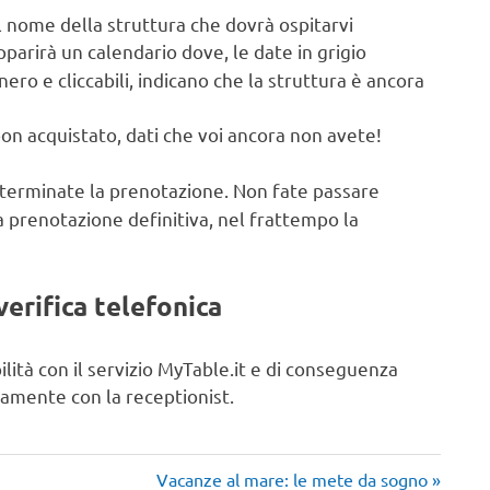
il nome della struttura che dovrà ospitarvi
apparirà un calendario dove, le date in grigio
ero e cliccabili, indicano che la struttura è ancora
pon acquistato, dati che voi ancora non avete!
e terminate la prenotazione. Non fate passare
la prenotazione definitiva, nel frattempo la
verifica telefonica
bilità con il servizio MyTable.it e di conseguenza
tamente con la receptionist.
Articolo
Vacanze al mare: le mete da sogno