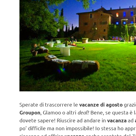
Sperate di trascorrere le
grazi
vacanze di agosto
, Glamoo o altri
deal
? Bene, se questa è l
Groupon
dovete sapere! Riuscire ad andare in
ad
vacanza
po’ difficile ma non impossibile! Io stessa ho ap
riescono ad offrire
anche scontate del 75