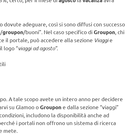
agosto
vacanza
ono dovute adeguare, così si sono diffusi con successo
/
/buoni”. Nel caso specifico di
, chi
groupon
Groupon
e il portale, può accedere alla sezione
Viaggi
e
l logo “
viaggi ad agosto”
.
ili
cipo. A tale scopo avete un intero anno per decidere
carvi su Glamoo o
e dalla sezione “viaggi”
Groupon
condizioni, includono la disponibilità anche ad
perché i portali non offrono un sistema di ricerca
le mete.