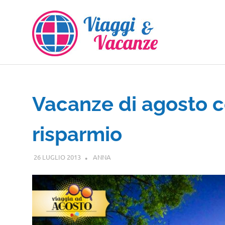
Salta
al
contenuto
Vacanze di agosto c
risparmio
26 LUGLIO 2013
ANNA
GUIDE