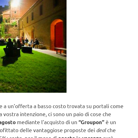
e a un’offerta a basso costo trovata su portali come
a vostra intenzione, ci sono un paio di cose che
mediante l’acquisto di un
è un
agosto
“Groupon”
profittato delle vantaggiose proposte dei
deal
che
%; certo, per il mese di
la
avrà