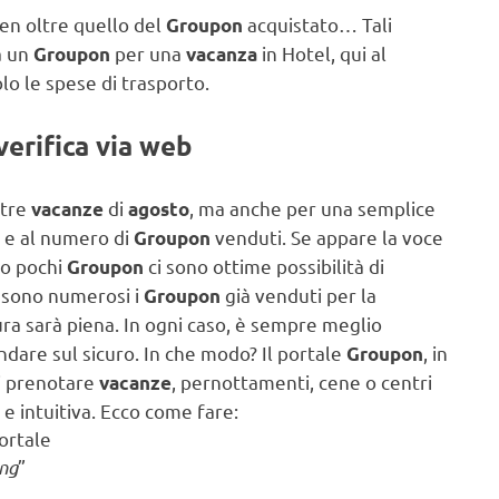
 ben oltre quello del
acquistato… Tali
Groupon
a un
per una
in Hotel, qui al
Groupon
vacanza
o le spese di trasporto.
verifica via web
stre
di
, ma anche per una semplice
vacanze
agosto
 e al numero di
venduti. Se appare la voce
Groupon
lo pochi
ci sono ottime possibilità di
Groupon
Se sono numerosi i
già venduti per la
Groupon
ra sarà piena. In ogni caso, è sempre meglio
 andare sul sicuro. In che modo? Il portale
, in
Groupon
di prenotare
, pernottamenti, cene o centri
vacanze
 intuitiva. Ecco come fare:
portale
ng
”