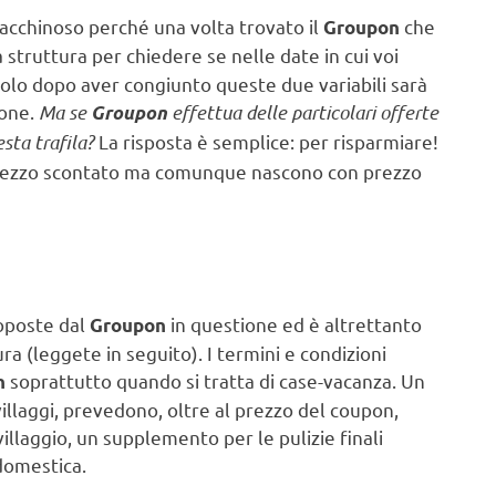
acchinoso perché una volta trovato il
che
Groupon
 struttura per chiedere se nelle date in cui voi
 Solo dopo aver congiunto queste due variabili sarà
ione.
Ma se
effettua delle particolari offerte
Groupon
esta trafila?
La risposta è semplice: per risparmiare!
rezzo scontato ma comunque nascono con prezzo
roposte dal
in questione ed è altrettanto
Groupon
ura (leggete in seguito). I termini e condizioni
soprattutto quando si tratta di case-vacanza. Un
n
illaggi, prevedono, oltre al prezzo del coupon,
illaggio, un supplemento per le pulizie finali
domestica.