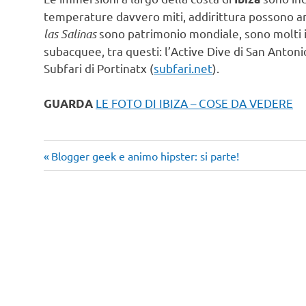
temperature davvero miti, addirittura possono arri
las Salinas
sono patrimonio mondiale, sono molti i
subacquee, tra questi: l’Active Dive di San Antoni
Subfari di Portinatx (
subfari.net
).
LE FOTO DI IBIZA – COSE DA VEDERE
GUARDA
Articolo
Navigazione
Blogger geek e animo hipster: si parte!
precedente:
articoli