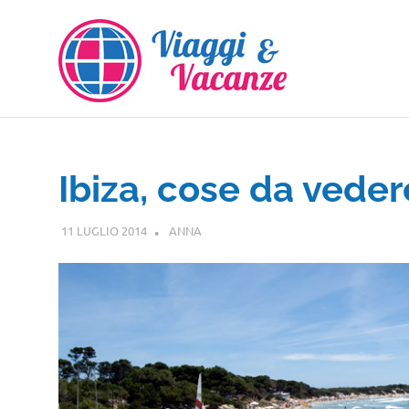
Salta
al
contenuto
Ibiza, cose da veder
11 LUGLIO 2014
ANNA
EUROPA