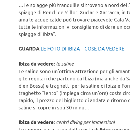
…Le spiagge più tranquille si trovano a nord dell’Is
spiagge di Rencli de S’illot, Xuclar e Xarracca, in
ama le acque calde può trovare piacevole Cala Vad
tutte le informazioni vi consigliamo di dare un’o
spiagge di Ibiza”.
LE FOTO DI IBIZA – COSE DA VEDERE
GUARDA
le saline
Ibiza da vedere:
Le saline sono un’ottima attrazione per gli amant
gite regolari che partono da Ibiza (ma anche da Sa
d’en Bossa) e traghetti per le saline di Ibiza e For
traghetto “lento” (impiega circa un’ora) costa circa
rapido, il prezzo del biglietto di andata e ritorno c
saline si copre in soli 30 minuti.
:
centri diving per immersioni
Ibiza da vedere
Le immersioni a largo della costa di
sono ind
Ibiza