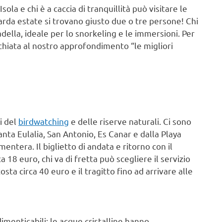
ola e chi è a caccia di tranquillità può visitare le
 tarda estate si trovano giusto due o tre persone! Chi
ella, ideale per lo snorkeling e le immersioni. Per
cchiata al nostro approfondimento “le migliori
i del
birdwatching
e delle riserve naturali. Ci sono
nta Eulalia, San Antonio, Es Canar e dalla Playa
mentera. Il biglietto di andata e ritorno con il
 18 euro, chi va di fretta può scegliere il servizio
osta circa 40 euro e il tragitto fino ad arrivare alle
imenticabili: le acque cristalline hanno