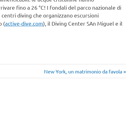
vare fino a 26 °C! I fondali del parco nazionale di
 centri diving che organizzano escursioni
o (
active-dive.com
), il Diving Center SAn Miguel e il
Articolo
New York, un matrimonio da favola
successivo: