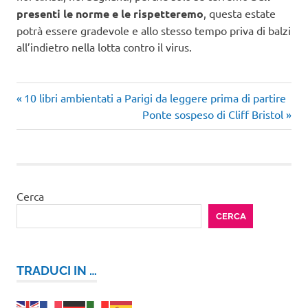
presenti le norme e le rispetteremo
, questa estate
potrà essere gradevole e allo stesso tempo priva di balzi
all’indietro nella lotta contro il virus.
Articolo
Navigazione
10 libri ambientati a Parigi da leggere prima di partire
precedente:
Articolo
Ponte sospeso di Cliff Bristol
articoli
successivo:
Cerca
CERCA
TRADUCI IN …