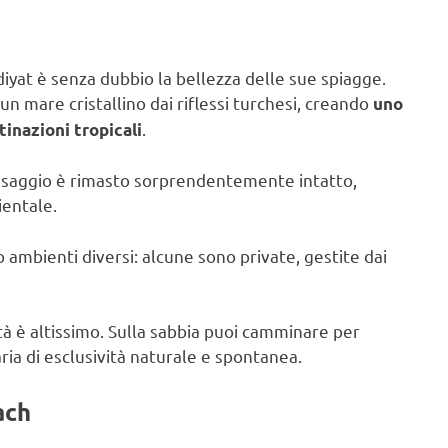
aadiyat è senza dubbio la bellezza delle sue spiagge.
 un mare cristallino dai riflessi turchesi, creando
uno
.
inazioni tropicali
paesaggio è rimasto sorprendentemente intatto,
ientale.
 ambienti diversi: alcune sono private, gestite dai
illità è altissimo. Sulla sabbia puoi camminare per
ria di esclusività naturale e spontanea.
ach