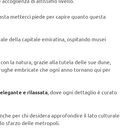
 accoglienza di altissimo livello.
e basta metterci piede per capire quanto questa
turale della capitale emiratina, ospitando musei
n la natura, grazie alla tutela delle sue dune,
rtarughe embricate che ogni anno tornano qui per
, dove ogni dettaglio è curato
elegante e rilassata
che per chi desidera approfondire il lato culturale
lo sfarzo delle metropoli.