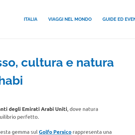
ITALIA
VIAGGI NEL MONDO
GUIDE ED EVE
sso, cultura e natura
habi
MONDO
, dove natura
anti degli Emirati Arabi Uniti
uilibrio perfetto.
uesta gemma sul
rappresenta una
Golfo Persico