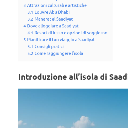
3
Attrazioni culturali e artistiche
3.1
Louvre Abu Dhabi
3.2
Manarat al Saadiyat
4
Dove alloggiare a Saadiyat
4.1
Resort di lusso e opzioni di soggiorno
5
Pianificare il tuo viaggio a Saadiyat
5.1
Consigli pratici
5.2
Come raggiungere l’isola
Introduzione all’isola di Saad