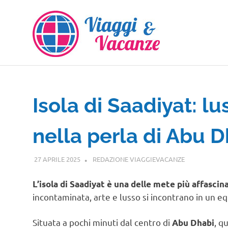
Salta
al
contenuto
Isola di Saadiyat: lu
nella perla di Abu D
27 APRILE 2025
REDAZIONE VIAGGIEVACANZE
VIAGGI NEL 
L’isola di Saadiyat è una delle mete più affascin
incontaminata, arte e lusso si incontrano in un eq
Situata a pochi minuti dal centro di
, q
Abu Dhabi