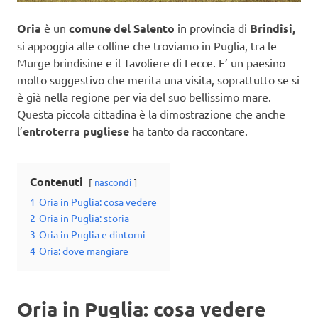
Oria
è un
comune del Salento
in provincia di
Brindisi,
si appoggia alle colline che troviamo in Puglia, tra le
Murge brindisine e il Tavoliere di Lecce. E’ un paesino
molto suggestivo che merita una visita, soprattutto se si
è già nella regione per via del suo bellissimo mare.
Questa piccola cittadina è la dimostrazione che anche
l’
entroterra pugliese
ha tanto da raccontare.
Contenuti
nascondi
1
Oria in Puglia: cosa vedere
2
Oria in Puglia: storia
3
Oria in Puglia e dintorni
4
Oria: dove mangiare
Oria in Puglia: cosa vedere