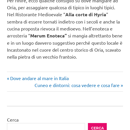
Per finire, ecco qualche consiglio su dove mangiare ad
Oria, per assaggiare qualcosa di tipico in luoghi tipici.
Nel Ristorante Medioevale “
Alla corte di Hyria
”
sembra di essere tornati indietro con i secoli e anche la
cucina proposta rievoca il medioevo. Nell’enoteca e
arrosteria “
Merum Enoteca”
si mangia altrettanto bene
e in un luogo davvero suggestivo perché questo locale è
Incastonato nel cuore del centro storico di Oria, scavato
nella pietra di un vecchio frantoio.
Articolo
Navigazione
Dove andare al mare in Italia
precedente:
Articolo
Cuneo e dintorni: cosa vedere e cosa fare
articoli
successivo:
Cerca
CERCA