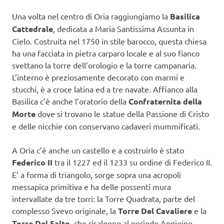
Una volta nel centro di Oria raggiungiamo la
Basilica
Cattedrale
, dedicata a Maria Santissima Assunta in
Cielo. Costruita nel 1750 in stile barocco, questa chiesa
ha una facciata in pietra carparo locale e al suo fianco
svettano la torre dell’orologio e la torre campanaria.
L’interno è preziosamente decorato con marmi e
stucchi, è a croce latina ed a tre navate. Affianco alla
Basilica c’è anche l’oratorio della
Confraternita della
Morte
dove si trovano le statue della Passione di Cristo
e delle nicchie con conservano cadaveri mummificati.
A Oria c’è anche un castello e a costruirlo è stato
Federico II
tra il 1227 ed il 1233 su ordine di Federico II.
E’ a forma di triangolo, sorge sopra una acropoli
messapica primitiva e ha delle possenti mura
intervallate da tre torri: la Torre Quadrata, parte del
complesso Svevo originale, la
Torre Del Cavaliere
e la
Torre Del Salto
, che risalgono al periodo Angioino.