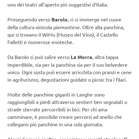
uno dei teatri all’aperto più suggestivi d’Italia.
Proseguendo verso
Barolo
, ci si immerge nel cuore
della cultura vinicola piemontese. Oltre alla panchina,
qui si trovano il WiMu (Museo del Vino), il Castello
Falletti e numerose enoteche.
Da Barolo si può salire verso
La Morra
, altra tappa
imperdibile, sia per la panchina sia per il suo belvedere
unico. Ogni sosta può essere arricchita con pranzi e cene
in agriturismo, degustazioni guidate o picnic tra i filari.
Molte delle panchine giganti in Langhe sono
raggiungibili a piedi attraverso sentieri ben segnalati o
strade sterrate percorribili in bici. Per chi ama
camminare, è possibile creare percorsi ad anello che
collegano più panchine in una sola giornata.
Alcuni Comuni, inoltre, organizzano