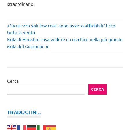
straordinario.
Articolo
Navigazione
Sicurezza voli low cost: sono avvero affidabili? Ecco
precedente:
tutta la verità
articoli
Articolo
Isola di Honshu: cosa vedere e cosa fare nella più grande
successivo:
isola del Giappone
Cerca
CERCA
TRADUCI IN …