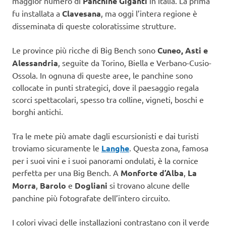
maggior numero di
Panchine Giganti
in Italia. La prima
fu installata a
Clavesana
, ma oggi l’intera regione è
disseminata di queste coloratissime strutture.
Le province più ricche di Big Bench sono
Cuneo, Asti e
Alessandria
, seguite da Torino, Biella e Verbano-Cusio-
Ossola. In ognuna di queste aree, le panchine sono
collocate in punti strategici, dove il paesaggio regala
scorci spettacolari, spesso tra colline, vigneti, boschi e
borghi antichi.
Tra le mete più amate dagli escursionisti e dai turisti
troviamo sicuramente le
Langhe
. Questa zona, famosa
per i suoi vini e i suoi panorami ondulati, è la cornice
perfetta per una Big Bench. A
Monforte d’Alba
,
La
Morra
,
Barolo
e
Dogliani
si trovano alcune delle
panchine più fotografate dell’intero circuito.
I colori vivaci delle installazioni contrastano con il verde