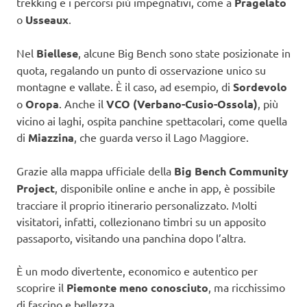
trekking e i percorsi più impegnativi, come a
Pragelato
o
Usseaux
.
Nel
Biellese
, alcune Big Bench sono state posizionate in
quota, regalando un punto di osservazione unico su
montagne e vallate. È il caso, ad esempio, di
Sordevolo
o
Oropa
. Anche il
VCO (Verbano-Cusio-Ossola)
, più
vicino ai laghi, ospita panchine spettacolari, come quella
di
Miazzina
, che guarda verso il Lago Maggiore.
Grazie alla mappa ufficiale della
Big Bench Community
Project
, disponibile online e anche in app, è possibile
tracciare il proprio itinerario personalizzato. Molti
visitatori, infatti, collezionano timbri su un apposito
passaporto, visitando una panchina dopo l’altra.
È un modo divertente, economico e autentico per
scoprire il
Piemonte meno conosciuto
, ma ricchissimo
di fascino e bellezza.