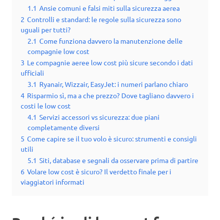
1.1
Ansie comuni e falsi miti sulla sicurezza aerea
2
Controlli e standard: le regole sulla sicurezza sono
uguali per tutti?
2.1
Come funziona davvero la manutenzione delle
compagnie low cost
3
Le compagnie aeree low cost più sicure secondo i dati
ufficiali
3.1
Ryanair, Wizzair, EasyJet: i numeri parlano chiaro
4
Risparmio sì, ma a che prezzo? Dove tagliano davvero i
costi le low cost
4.1
Servizi accessori vs sicurezza: due piani
completamente diversi
5
Come capire se il tuo volo è sicuro: strumenti e consigli
utili
5.1
Siti, database e segnali da osservare prima di partire
6
Volare low cost è sicuro? Il verdetto finale per i
viaggiatori informati