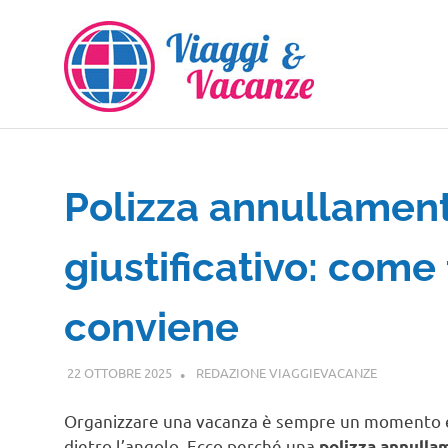
Salta
al
contenuto
Polizza annullament
giustificativo: com
conviene
22 OTTOBRE 2025
REDAZIONE VIAGGIEVACANZE
GUIDE
Organizzare una vacanza è sempre un momento e
dietro l’angolo. Ecco perché una
polizza annulla