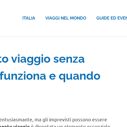
ITALIA
VIAGGI NEL MONDO
GUIDE ED EVE
o viaggio senza
e funziona e quando
ntusiasmante, ma gli imprevisti possono essere
è diventata un elemento essenziale
mento viaggio