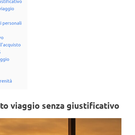
ustificativo
 viaggio
i personali
vo
ll’acquisto
5
aggio
erenità
o viaggio senza giustificativo