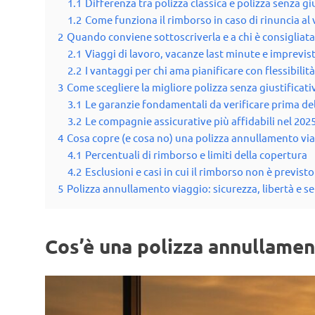
1.1
Differenza tra polizza classica e polizza senza gi
1.2
Come funziona il rimborso in caso di rinuncia al
2
Quando conviene sottoscriverla e a chi è consigliata
2.1
Viaggi di lavoro, vacanze last minute e imprevist
2.2
I vantaggi per chi ama pianificare con flessibilità
3
Come scegliere la migliore polizza senza giustificati
3.1
Le garanzie fondamentali da verificare prima de
3.2
Le compagnie assicurative più affidabili nel 202
4
Cosa copre (e cosa no) una polizza annullamento vi
4.1
Percentuali di rimborso e limiti della copertura
4.2
Esclusioni e casi in cui il rimborso non è previsto
5
Polizza annullamento viaggio: sicurezza, libertà e s
Cos’è una polizza annullament