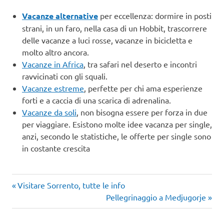
Vacanze alternative
per eccellenza: dormire in posti
strani, in un faro, nella casa di un Hobbit, trascorrere
delle vacanze a luci rosse, vacanze in bicicletta e
molto altro ancora.
Vacanze in Africa
, tra safari nel deserto e incontri
ravvicinati con gli squali.
Vacanze estreme
, perfette per chi ama esperienze
forti e a caccia di una scarica di adrenalina.
Vacanze da soli
, non bisogna essere per forza in due
per viaggiare. Esistono molte idee vacanza per single,
anzi, secondo le statistiche, le offerte per single sono
in costante crescita
Articolo
Navigazione
Visitare Sorrento, tutte le info
precedente:
Articolo
Pellegrinaggio a Medjugorje
articoli
successivo: