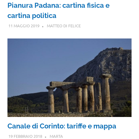
Pianura Padana: cartina fisica e
cartina politica
11 MAGGIO 2019
MATTEO DI FELICE
Canale di Corinto: tariffe e mappa
19 FEBBRAIO 2018
MARTA