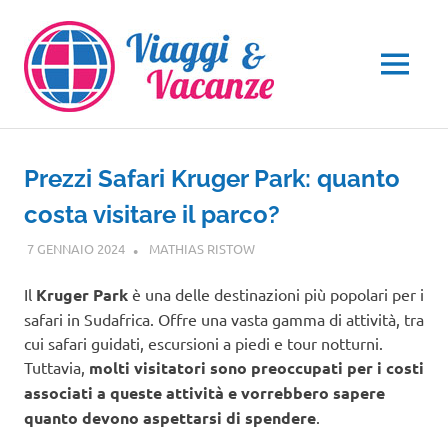
Salta
al
contenuto
MENU
Prezzi Safari Kruger Park: quanto
costa visitare il parco?
7 GENNAIO 2024
MATHIAS RISTOW
AFRICA
Il
Kruger Park
è una delle destinazioni più popolari per i
safari in Sudafrica. Offre una vasta gamma di attività, tra
cui safari guidati, escursioni a piedi e tour notturni.
Tuttavia,
molti visitatori sono preoccupati per i costi
associati a queste attività e vorrebbero sapere
quanto devono aspettarsi di spendere
.