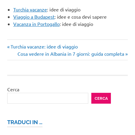
Turchia vacanze
: idee di viaggio
Viaggio a Budapest
: idee e cosa devi sapere
Vacanza in Portogallo
: idee di viaggio
Articolo
Navigazione
Turchia vacanze: idee di viaggio
precedente:
Articolo
Cosa vedere in Albania in 7 giorni: guida completa
articoli
successivo:
Cerca
CERCA
TRADUCI IN …