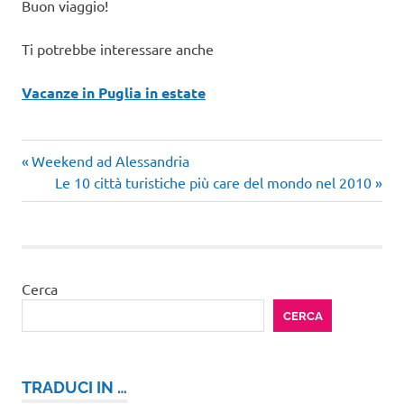
Buon viaggio!
Ti potrebbe interessare anche
Vacanze in Puglia in estate
Turismo
Articolo
Navigazione
Weekend ad Alessandria
Italia
precedente:
Articolo
Le 10 città turistiche più care del mondo nel 2010
articoli
week
successivo:
end
arte
week
end
Cerca
puglia
CERCA
TRADUCI IN …