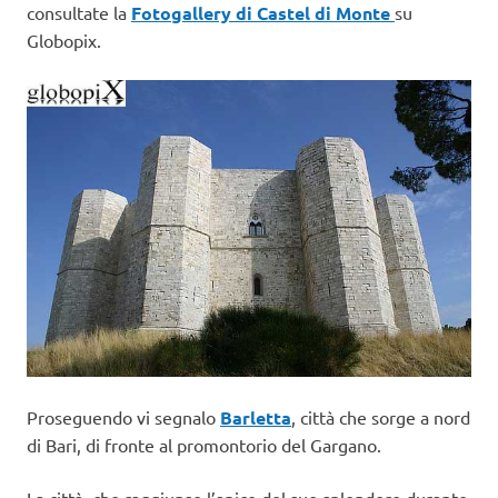
consultate la
Fotogallery di Castel di Monte
su
Globopix.
Proseguendo vi segnalo
Barletta
, città che sorge a nord
di Bari, di fronte al promontorio del Gargano.
La città, che raggiunse l’apice del suo splendore durante