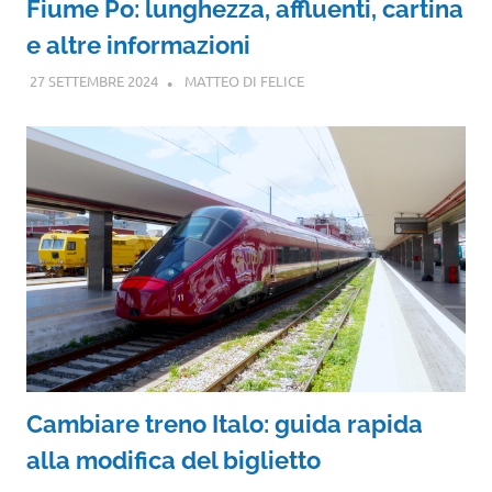
Fiume Po: lunghezza, affluenti, cartina
e altre informazioni
27 SETTEMBRE 2024
MATTEO DI FELICE
Cambiare treno Italo: guida rapida
alla modifica del biglietto