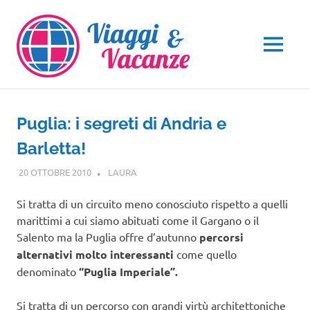
Salta
al
contenuto
MENU
Puglia: i segreti di Andria e
Barletta!
20 OTTOBRE 2010
LAURA
PUGLIA
Si tratta di un circuito meno conosciuto rispetto a quelli
marittimi a cui siamo abituati come il Gargano o il
Salento ma la Puglia offre d’autunno
percorsi
alternativi molto interessanti
come quello
denominato
“Puglia Imperiale”.
Si tratta di un percorso con grandi virtù architettoniche