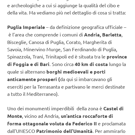
e archeologiche a cui si aggiunge la qualità del cibo e
della vita. Ma vediamo più nel dettaglio di cosa si tratta:
Puglia Imperiale
– da definizione geografica ufficiale –
è l’area che comprende i comuni di
Andria, Barletta
,
Bisceglie, Canosa di Puglia, Corato, Margherita di
Savoia, Minervino Murge, San Ferdinando di Puglia,
Spinazzola, Trani, Trinitapoli ed è situata tra le
province
di Foggia e di Bari
. Sono circa
40 km di costa
lungo la
quale si alternano
borghi medioevali e porti
anticamente prosperi (
da qui si imbarcavano gli
eserciti per la Terrasanta e partivano le merci destinate
a tutto il Mediterraneo).
Uno dei monumenti imperdibili della zona è
Castel di
Monte
, vicino ad Andria,
un’antica roccaforte di
forma ottagonale voluta da Federico II
e proclamata
dall’UNESCO
Patrimonio dell’Umanità
. Per ammirarlo