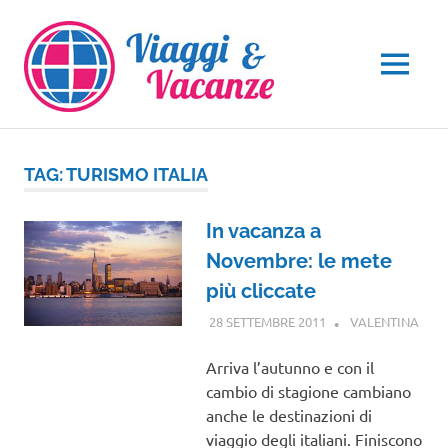
Salta
al
contenuto
MENU
TAG:
TURISMO ITALIA
In vacanza a
Novembre: le mete
più cliccate
28 SETTEMBRE 2011
VALENTINA
NOTI
VIAG
VIAG
Arriva l’autunno e con il
NEL
cambio di stagione cambiano
MON
anche le destinazioni di
viaggio degli italiani. Finiscono