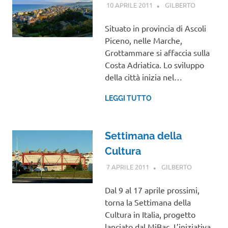
10 APRILE 2011
GILBERTO
MARCHE
Situato in provincia di Ascoli
Piceno, nelle Marche,
Grottammare si affaccia sulla
Costa Adriatica. Lo sviluppo
della città inizia nel…
LEGGI TUTTO
Settimana della
Cultura
7 APRILE 2011
GILBERTO
NOTIZIE
VIAGGI
Dal 9 al 17 aprile prossimi,
torna la Settimana della
Cultura in Italia, progetto
lanciato dal MiBac. L’iniziativa