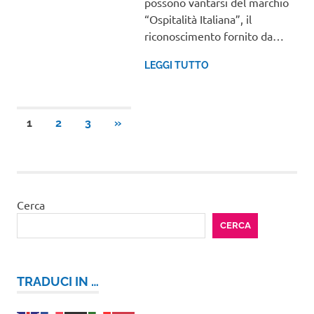
possono vantarsi del marchio
“Ospitalità Italiana”, il
riconoscimento fornito da…
LEGGI TUTTO
Paginazione
ARTICOLI
1
2
3
»
SUCCESSIVI
degli
articoli
Cerca
CERCA
TRADUCI IN …