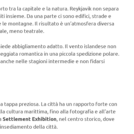
to tra la capitale e la natura. Reykjavik non separa
citi insieme. Da una parte ci sono edifici, strade e
e e le montagne. Il risultato è un’atmosfera diversa
iale, meno teatrale.
hiede abbigliamento adatto. Il vento islandese non
ggiata romantica in una piccola spedizione polare.
i anche nelle stagioni intermedie e non fidarsi
a tappa preziosa. La città ha un rapporto forte con
lla cultura marittima, fino alla fotografia e all’arte
la
, nel centro storico, dove
Settlement Exhibition
 insediamento della città.