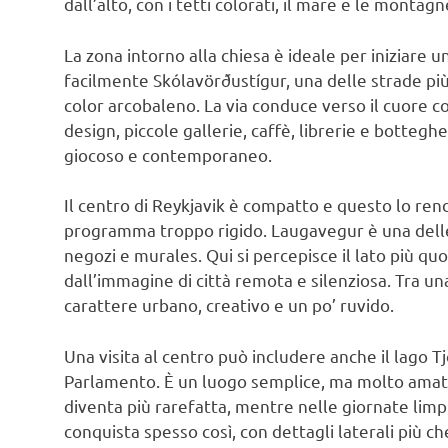
dall’alto, con i tetti colorati, il mare e le montagn
La zona intorno alla chiesa è ideale per iniziare u
facilmente Skólavörðustígur, una delle strade p
color arcobaleno. La via conduce verso il cuore co
design, piccole gallerie, caffè, librerie e bottegh
giocoso e contemporaneo.
Il centro di Reykjavik è compatto e questo lo re
programma troppo rigido. Laugavegur è una delle ar
negozi e murales. Qui si percepisce il lato più quo
dall’immagine di città remota e silenziosa. Tra un
carattere urbano, creativo e un po’ ruvido.
Una visita al centro può includere anche il lago Tj
Parlamento. È un luogo semplice, ma molto amato
diventa più rarefatta, mentre nelle giornate limpid
conquista spesso così, con dettagli laterali più che