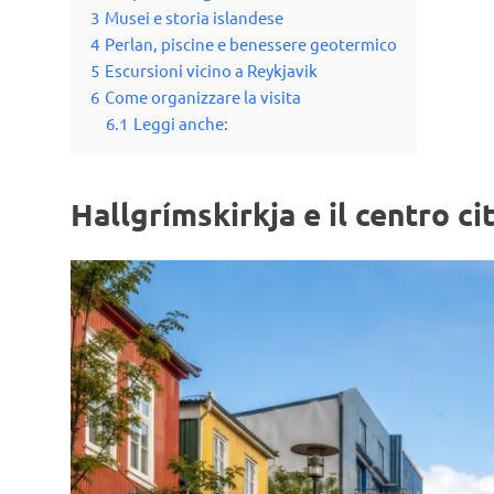
3
Musei e storia islandese
4
Perlan, piscine e benessere geotermico
5
Escursioni vicino a Reykjavik
6
Come organizzare la visita
6.1
Leggi anche:
Hallgrímskirkja e il centro ci