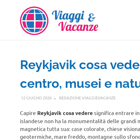
Salta
al
contenuto
Reykjavik cosa vedere
centro, musei e nat
12 GIUGNO 2026
REDAZIONE VIAGGIEVACANZE
GUIDE
Capire
significa entrare in
Reykjavik cosa vedere
islandese non ha la monumentalità delle grandi 
magnetica tutta sua: case colorate, chiese visionar
geotermiche, mare freddo, montagne sullo sfond