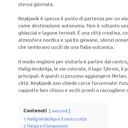
stessa giornata.
Reykjavik è spesso il punto di partenza per un via
come destinazione autonoma. Non è soltanto una 
ghiacciai e lagune termali. È una città creativa, 
atmosfera nordica e spirito giovane, silenzi oceani
che sembrano usciti da una fiaba vulcanica.
Il modo migliore per visitarla è partire dal centro
Hallgrímskirkja, le vie colorate, il lago Tjörnin, i
principali. A questi si possono aggiungere Perlan,
città. Reykjavik non chiede corse forsennate: funz
cappotto ben chiuso e occhi pronti a raccogliere d
Contenuti
nascondi
1
Hallgrímskirkja e il centro città
2
Harpa e il lungomare