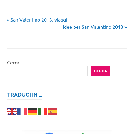
Articolo
Navigazione
San Valentino 2013, viaggi
precedente:
Articolo
Idee per San Valentino 2013
articoli
successivo:
Cerca
CERCA
TRADUCI IN …