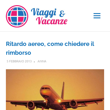
Salta
al
contenuto
MENU
Ritardo aereo, come chiedere il
rimborso
5 FEBBRAIO 2013
ANNA
NOTIZIE VIAGGI