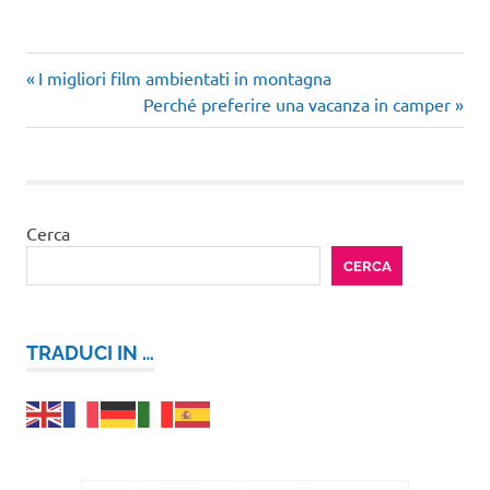
Articolo
Navigazione
I migliori film ambientati in montagna
precedente:
Articolo
Perché preferire una vacanza in camper
articoli
successivo:
Cerca
CERCA
TRADUCI IN …