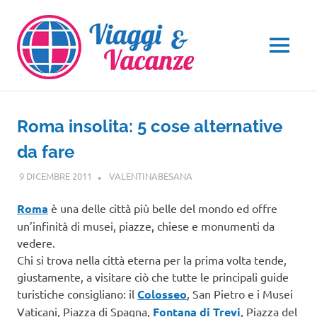
Salta
al
contenuto
MENU
Roma insolita: 5 cose alternative
da fare
9 DICEMBRE 2011
VALENTINABESANA
LAZIO
Roma
è una delle città più belle del mondo ed offre
un’infinità di musei, piazze, chiese e monumenti da
vedere.
Chi si trova nella città eterna per la prima volta tende,
giustamente, a visitare ciò che tutte le principali guide
turistiche consigliano: il
Colosseo
, San Pietro e i Musei
Vaticani, Piazza di Spagna,
Fontana di Trevi
, Piazza del