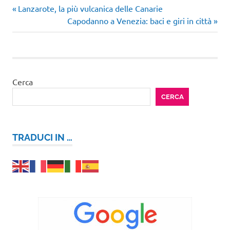
cosa
Articolo
Navigazione
Lanzarote, la più vulcanica delle Canarie
vedere
precedente:
Articolo
Capodanno a Venezia: baci e giri in città
articoli
mercatini
successivo:
vintage
pigneto
quartiere
Cerca
coppede
Roma
CERCA
said
trattorie
TRADUCI IN …