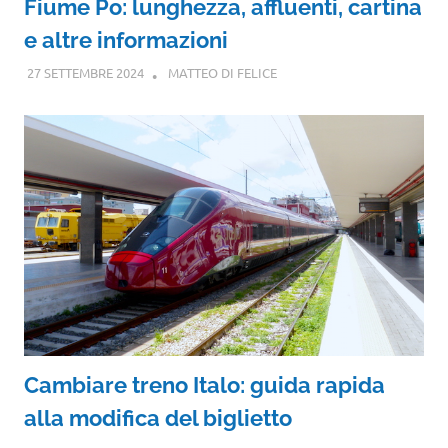
Fiume Po: lunghezza, affluenti, cartina
e altre informazioni
27 SETTEMBRE 2024
MATTEO DI FELICE
Cambiare treno Italo: guida rapida
alla modifica del biglietto