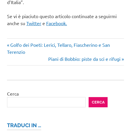
d’Italia”.
Se vi è piaciuto questo articolo continuate a seguirmi
anche su
Twitter
e
Facebook.
Articolo
Navigazione
Golfo dei Poeti: Lerici, Tellaro, Fiascherino e San
precedente:
Terenzio
articoli
Articolo
Piani di Bobbio: piste da sci e rifugi
successivo:
Cerca
CERCA
TRADUCI IN …