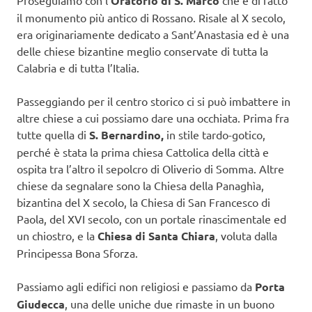
Proseguiamo con l’
Oratorio di S. Marco
che è di fatto
il monumento più antico di Rossano. Risale al X secolo,
era originariamente dedicato a Sant’Anastasia ed è una
delle chiese bizantine meglio conservate di tutta la
Calabria e di tutta l’Italia.
Passeggiando per il centro storico ci si può imbattere in
altre chiese a cui possiamo dare una occhiata. Prima fra
tutte quella di
S. Bernardino,
in stile tardo-gotico,
perché è stata la prima chiesa Cattolica della città e
ospita tra l’altro il sepolcro di Oliverio di Somma. Altre
chiese da segnalare sono la Chiesa della Panaghìa,
bizantina del X secolo, la Chiesa di San Francesco di
Paola, del XVI secolo, con un portale rinascimentale ed
un chiostro, e la
Chiesa di Santa Chiara
, voluta dalla
Principessa Bona Sforza.
Passiamo agli edifici non religiosi e passiamo da
Porta
Giudecca
, una delle uniche due rimaste in un buono