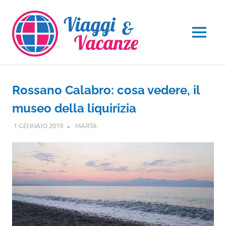
Salta
al
contenuto
MENU
Rossano Calabro: cosa vedere, il
museo della liquirizia
1 GENNAIO 2019
MARTA
CALABRIA