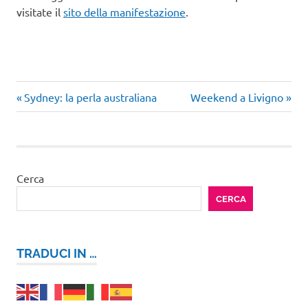
visitate il
sito della manifestazione
.
Turismo
Articolo
Articolo
Navigazione
Sydney: la perla australiana
Weekend a Livigno
Italia
precedente:
successivo:
articoli
Cerca
CERCA
TRADUCI IN …