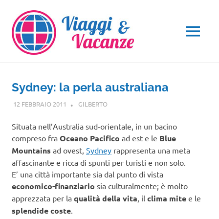
Salta
al
contenuto
MENU
Sydney: la perla australiana
12 FEBBRAIO 2011
GILBERTO
OCEANIA
,
VIAGGI NEL MONDO
Situata nell’Australia sud-orientale, in un bacino
compreso fra
Oceano Pacifico
ad est e le
Blue
Mountains
ad ovest,
Sydney
rappresenta una meta
affascinante e ricca di spunti per turisti e non solo.
E’ una città importante sia dal punto di vista
economico-finanziario
sia culturalmente; è molto
apprezzata per la
qualità della vita
, il
clima mite
e le
splendide coste
.