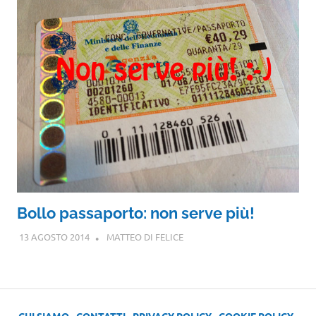
Bollo passaporto: non serve più!
13 AGOSTO 2014
MATTEO DI FELICE
CHI SIAMO
-
CONTATTI
-
PRIVACY POLICY
-
COOKIE POLICY
-