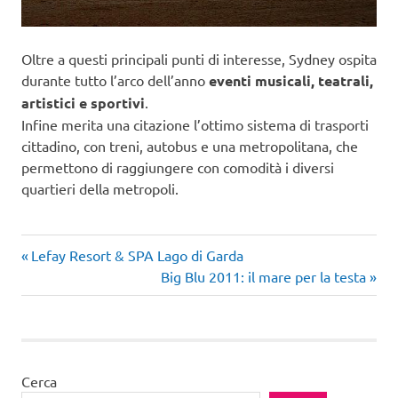
Oltre a questi principali punti di interesse, Sydney ospita
durante tutto l’arco dell’anno
eventi musicali, teatrali,
artistici e sportivi
.
Infine merita una citazione l’ottimo sistema di trasporti
cittadino, con treni, autobus e una metropolitana, che
permettono di raggiungere con comodità i diversi
quartieri della metropoli.
australia
Articolo
Navigazione
Lefay Resort & SPA Lago di Garda
precedente:
Articolo
Big Blu 2011: il mare per la testa
articoli
successivo:
Cerca