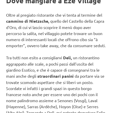
Dove mangiare a Eze Village
Oltre al pregiato ristorante che vi tenta al termine del
cammino di Nietzsche,
quello del Castello della Capra
d’Oro, di cui vi lascio scoprire il menù dopo aver
percorso la salita, nel villaggio potete trovare un buon
numero di interessanti locali che offrono cibo sia “à
emporter”, ovvero take away, che da consumare seduti.
Tra tutti non esito a consigliarvi
Delì,
un ristorantino
aggrappato alle scale, a pochi passi dall’uscita del
giardino Esotico, e che è capace di consegnarvi tra le
mani anche degli
straordinari panini
da portare via se
trovate scomodo aspettare che si liberi un posto.
Scordate vi infatti i grandi spazi in questo borgo
francese noto anche per essere uno dei pochi con il
nome palindromo assieme a Senones (Vosgi), Laval
(Mayenne), Sarras (Ardèche), Noyon (Oise) e Serres
(Alte Alpi). Tornando a Delì, qui potrete degustare l’olio