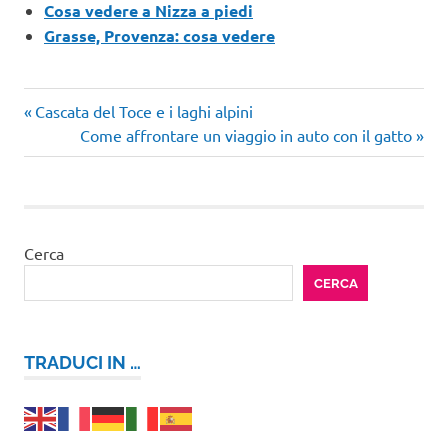
Cosa vedere a Nizza a piedi
Grasse, Provenza: cosa vedere
Articolo
Navigazione
Cascata del Toce e i laghi alpini
precedente:
Articolo
Come affrontare un viaggio in auto con il gatto
articoli
successivo:
Cerca
CERCA
TRADUCI IN …