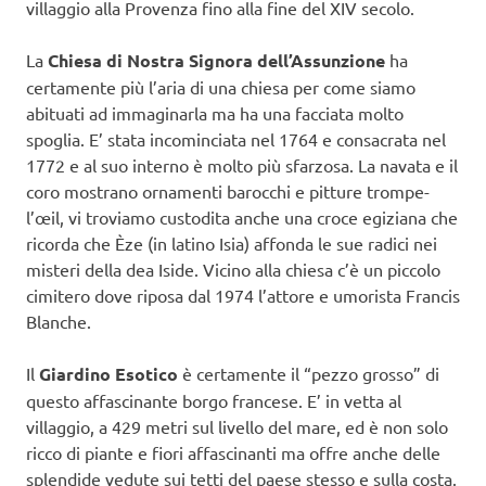
villaggio alla Provenza fino alla fine del XIV secolo.
La
Chiesa di Nostra Signora dell’Assunzione
ha
certamente più l’aria di una chiesa per come siamo
abituati ad immaginarla ma ha una facciata molto
spoglia. E’ stata incominciata nel 1764 e consacrata nel
1772 e al suo interno è molto più sfarzosa. La navata e il
coro mostrano ornamenti barocchi e pitture trompe-
l’œil, vi troviamo custodita anche una croce egiziana che
ricorda che Èze (in latino Isia) affonda le sue radici nei
misteri della dea Iside. Vicino alla chiesa c’è un piccolo
cimitero dove riposa dal 1974 l’attore e umorista Francis
Blanche.
Il
Giardino Esotico
è certamente il “pezzo grosso” di
questo affascinante borgo francese. E’ in vetta al
villaggio, a 429 metri sul livello del mare, ed è non solo
ricco di piante e fiori affascinanti ma offre anche delle
splendide vedute sui tetti del paese stesso e sulla costa.