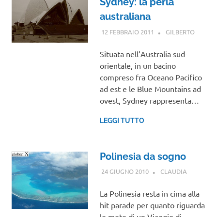
Sydney: la perla
australiana
12 FEBBRAIO 2011
GILBERTO
OCEAN
VIAGGI
NEL
Situata nell’Australia sud-
MOND
orientale, in un bacino
compreso fra Oceano Pacifico
ad est e le Blue Mountains ad
ovest, Sydney rappresenta…
LEGGI TUTTO
Polinesia da sogno
24 GIUGNO 2010
CLAUDIA
OCEANIA
,
VIAGGI
NEL
La Polinesia resta in cima alla
MONDO
hit parade per quanto riguarda
le mete di un Viaggio di