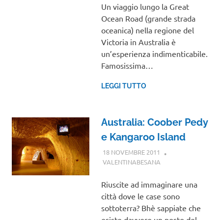
Un viaggio lungo la Great
Ocean Road (grande strada
oceanica) nella regione del
Victoria in Australia è
un’esperienza indimenticabile.
Famosissima…
LEGGI TUTTO
Australia: Coober Pedy
e Kangaroo Island
18 NOVEMBRE 2011
VALENTINABESANA
OCEANIA
,
VIAGGI
NEL MONDO
Riuscite ad immaginare una
città dove le case sono
sottoterra? Bhè sappiate che
esiste davvero un posto del