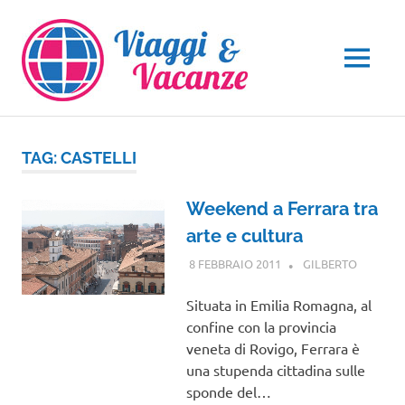
Salta
al
contenuto
MENU
TAG:
CASTELLI
Weekend a Ferrara tra
arte e cultura
8 FEBBRAIO 2011
GILBERTO
EMILIA
ROMAG
Situata in Emilia Romagna, al
confine con la provincia
veneta di Rovigo, Ferrara è
una stupenda cittadina sulle
sponde del…