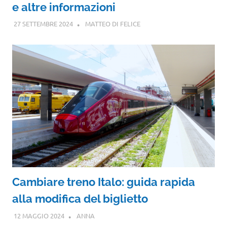
e altre informazioni
27 SETTEMBRE 2024
MATTEO DI FELICE
Cambiare treno Italo: guida rapida
alla modifica del biglietto
12 MAGGIO 2024
ANNA