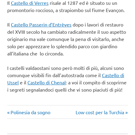
Il
Castello di Verres
risale al 1287 ed è situato su un
promontorio roccioso, a strapiombo sul fiume Evançon.
Il
Castello Passerin d’Entrèves
dopo i lavori di restauro
del XVIII secolo ha cambiato radicalmente il suo aspetto
originario ma vale comunque la pena di visitarlo, anche
solo per apprezzare lo splendido parco con giardino
all’italiana che lo circonda.
I castelli valdaostani sono però molti di più, alcuni sono
comunque visibili fin dall’autostrada come il
Castello di
Ussel
e il
Castello di Chenal
: a voi il compito di scoprirne
i segreti segnalandoci quelli che vi sono piaciuti di più!
Castelli
Articolo
Articolo
Navigazione
Polinesia da sogno
Low cost per la Turchia
week end
precedente:
successivo:
articoli
montagna
week end