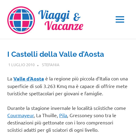
Salta
al
contenuto
MENU
I Castelli della Valle d’Aosta
1 LUGLIO 2010
STEFANIA
VALLE D'AOSTA
La
Valle d’Aosta
è la regione più piccola d’Italia con una
superficie di soli 3.263 Kmq ma è capace di offrire mete
turistiche spettacolari per giovani e famiglie.
Durante la stagione invernale le località sciistiche come
Courmayeur
, La Thuille,
Pila
, Gressoney sono tra le
destinazioni più gettonate con i loro comprensori
sciistici adatti per gli sciatori di ogni livello.