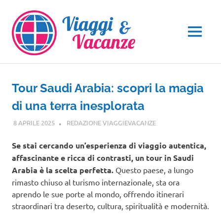
Salta
al
contenuto
MENU
Tour Saudi Arabia: scopri la magia
di una terra inesplorata
8 APRILE 2025
REDAZIONE VIAGGIEVACANZE
VIAGGI NEL MONDO
Se stai cercando un’esperienza di viaggio autentica,
affascinante e ricca di contrasti, un tour in Saudi
Arabia è la scelta perfetta.
Questo paese, a lungo
rimasto chiuso al turismo internazionale, sta ora
aprendo le sue porte al mondo, offrendo itinerari
straordinari tra deserto, cultura, spiritualità e modernità.