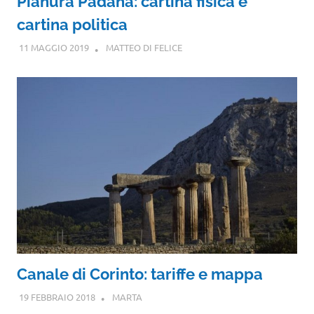
Pianura Padana: cartina fisica e
cartina politica
11 MAGGIO 2019
MATTEO DI FELICE
Canale di Corinto: tariffe e mappa
19 FEBBRAIO 2018
MARTA