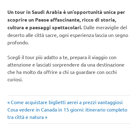
Un tour in Saudi Arabia è un’opportunità unica per
scoprire un Paese affascinante, ricco di storia,
cultura e paesaggi spettacolari.
Dalle meraviglie del
deserto alle città sacre, ogni esperienza lascia un segno
profondo.
Scegli il tour più adatto a te, prepara il viaggio con
attenzione e lasciati sorprendere da una destinazione
che ha molto da offrire a chi sa guardare con occhi
curiosi.
Articolo
Navigazione
Come acquistare biglietti aerei a prezzi vantaggiosi
Articolo
precedente:
Cosa vedere in Canada in 15 giorni: itinerario completo
articoli
successivo:
tra città e natura