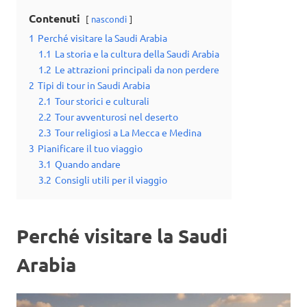
Contenuti
nascondi
1
Perché visitare la Saudi Arabia
1.1
La storia e la cultura della Saudi Arabia
1.2
Le attrazioni principali da non perdere
2
Tipi di tour in Saudi Arabia
2.1
Tour storici e culturali
2.2
Tour avventurosi nel deserto
2.3
Tour religiosi a La Mecca e Medina
3
Pianificare il tuo viaggio
3.1
Quando andare
3.2
Consigli utili per il viaggio
Perché visitare la Saudi
Arabia