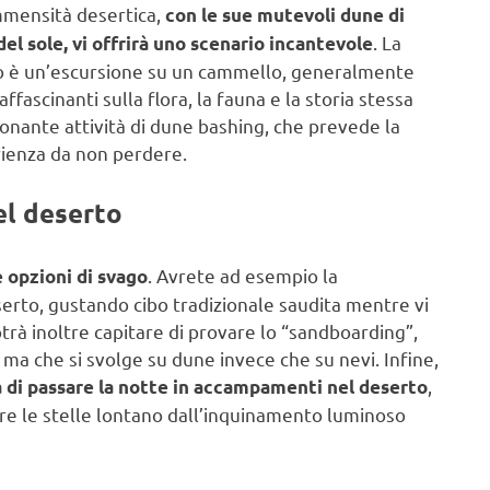
immensità desertica,
con le sue mutevoli dune di
. La
del sole, vi offrirà uno scenario incantevole
rto è un’escursione su un cammello, generalmente
ffascinanti sulla flora, la fauna e la storia stessa
ionante attività di dune bashing, che prevede la
erienza da non perdere.
el deserto
. Avrete ad esempio la
 opzioni di svago
serto, gustando cibo tradizionale saudita mentre vi
otrà inoltre capitare di provare lo “sandboarding”,
ma che si svolge su dune invece che su nevi. Infine,
,
à di passare la notte in accampamenti nel deserto
re le stelle lontano dall’inquinamento luminoso