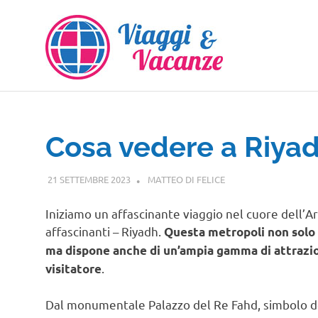
Salta
al
contenuto
Cosa vedere a Riya
21 SETTEMBRE 2023
MATTEO DI FELICE
ASIA
Iniziamo un affascinante viaggio nel cuore dell’Ara
affascinanti – Riyadh.
Questa metropoli non solo è
ma dispone anche di un’ampia gamma di attrazion
.
visitatore
Dal monumentale Palazzo del Re Fahd, simbolo del