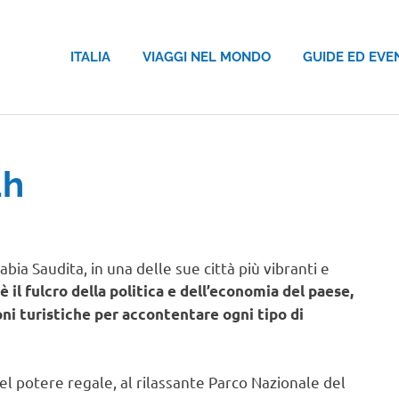
ITALIA
VIAGGI NEL MONDO
GUIDE ED EVE
dh
bia Saudita, in una delle sue città più vibranti e
 il fulcro della politica e dell’economia del paese,
i turistiche per accontentare ogni tipo di
 potere regale, al rilassante Parco Nazionale del