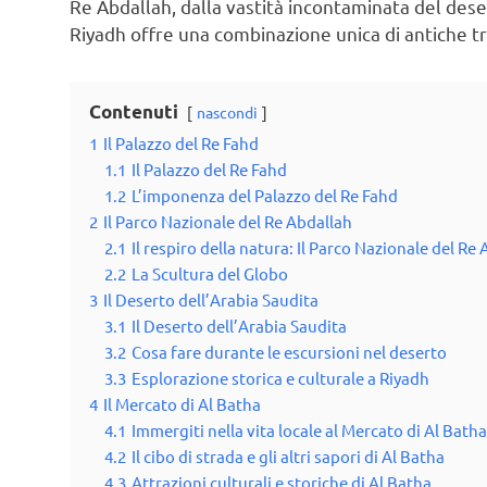
Re Abdallah, dalla vastità incontaminata del deser
Riyadh offre una combinazione unica di antiche tr
Contenuti
nascondi
1
Il Palazzo del Re Fahd
1.1
Il Palazzo del Re Fahd
1.2
L’imponenza del Palazzo del Re Fahd
2
Il Parco Nazionale del Re Abdallah
2.1
Il respiro della natura: Il Parco Nazionale del Re
2.2
La Scultura del Globo
3
Il Deserto dell’Arabia Saudita
3.1
Il Deserto dell’Arabia Saudita
3.2
Cosa fare durante le escursioni nel deserto
3.3
Esplorazione storica e culturale a Riyadh
4
Il Mercato di Al Batha
4.1
Immergiti nella vita locale al Mercato di Al Batha
4.2
Il cibo di strada e gli altri sapori di Al Batha
4.3
Attrazioni culturali e storiche di Al Batha