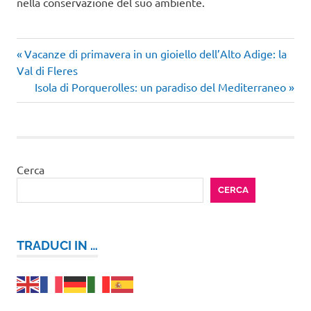
nella conservazione del suo ambiente.
Articolo
Navigazione
Vacanze di primavera in un gioiello dell’Alto Adige: la
precedente:
Val di Fleres
articoli
Articolo
Isola di Porquerolles: un paradiso del Mediterraneo
successivo:
Cerca
CERCA
TRADUCI IN …