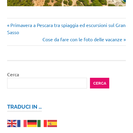
Articolo
Navigazione
Primavera a Pescara tra spiaggia ed escursioni sul Gran
precedente:
Sasso
articoli
Articolo
Cose da fare con le foto delle vacanze
successivo:
Cerca
CERCA
TRADUCI IN …