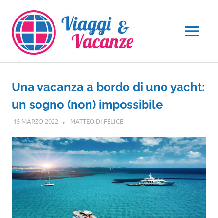
Salta
al
contenuto
MENU
Una vacanza a bordo di uno yacht:
un sogno (non) impossibile
15 MARZO 2022
MATTEO DI FELICE
GUIDE