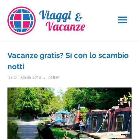
Salta
al
contenuto
MENU
Vacanze gratis? Sì con lo scambio
notti
25 OTTOBRE 2013
ANNA
NOTIZIE VIAGGI