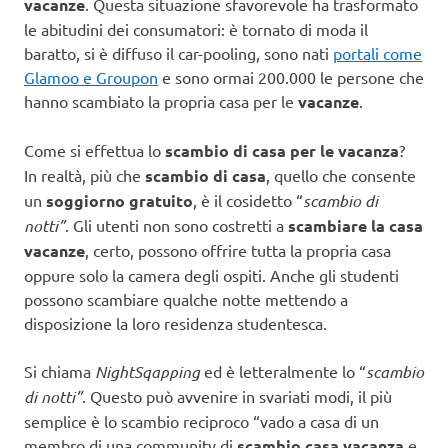
vacanze
. Questa situazione sfavorevole ha trasformato
le abitudini dei consumatori: è tornato di moda il
baratto, si è diffuso il car-pooling, sono nati
portali come
Glamoo e Groupon
e sono ormai 200.000 le persone che
hanno scambiato la propria casa per le
vacanze
.
Come si effettua lo
scambio di casa per le vacanza
?
In realtà, più che
scambio di casa
, quello che consente
un
soggiorno gratuito
, è il cosidetto “
scambio di
notti”
. Gli utenti non sono costretti a
scambiare la casa
vacanze
, certo, possono offrire tutta la propria casa
oppure solo la camera degli ospiti. Anche gli studenti
possono scambiare qualche notte mettendo a
disposizione la loro residenza studentesca.
Si chiama
NightSqapping
ed è letteralmente lo “
scambio
di notti”
. Questo può avvenire in svariati modi, il più
semplice è lo scambio reciproco “vado a casa di un
membro di una community di
scambio casa vacanza
e