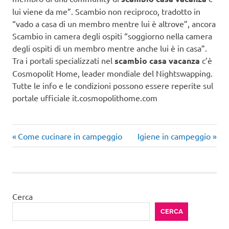
lui viene da me”. Scambio non reciproco, tradotto in
“vado a casa di un membro mentre lui è altrove”, ancora
Scambio in camera degli ospiti “soggiorno nella camera
degli ospiti di un membro mentre anche lui è in casa”.
Tra i portali specializzati nel
scambio casa vacanza
c’è
Cosmopolit Home, leader mondiale del Nightswapping.
Tutte le info e le condizioni possono essere reperite sul
portale ufficiale it.cosmopolithome.com
Articolo
Articolo
Navigazione
Come cucinare in campeggio
Igiene in campeggio
precedente:
successivo:
articoli
Cerca
CERCA