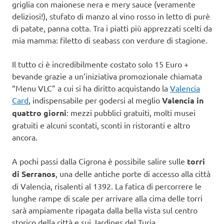
griglia con maionese nera e mery sauce (veramente
deliziosi!), stufato di manzo al vino rosso in letto di purè
di patate, panna cotta. Tra i piatti più apprezzati scelti da
mia mamma: filetto di seabass con verdure di stagione.
Il tutto ci è incredibilmente costato solo 15 Euro +
bevande grazie a un’iniziativa promozionale chiamata
“Menu VLC” a cui si ha diritto acquistando la
Valencia
Card
, indispensabile per godersi al meglio
Valencia in
quattro giorni
: mezzi pubblici gratuiti, molti musei
gratuiti e alcuni scontati, sconti in ristoranti e altro
ancora.
A pochi passi dalla Cigrona è possibile salire sulle
torri
di Serranos
, una delle antiche porte di accesso alla città
di Valencia, risalenti al 1392. La fatica di percorrere le
lunghe rampe di scale per arrivare alla cima delle torri
sarà ampiamente ripagata dalla bella vista sul centro
storico della città e sui Jardines del Turia.