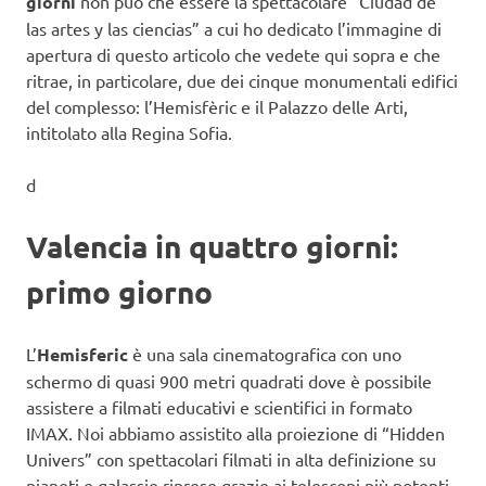
giorni
non può che essere la spettacolare “Ciudad de
las artes y las ciencias” a cui ho dedicato l’immagine di
apertura di questo articolo che vedete qui sopra e che
ritrae, in particolare, due dei cinque monumentali edifici
del complesso: l’Hemisfèric e il Palazzo delle Arti,
intitolato alla Regina Sofia.
d
Valencia in quattro giorni:
primo giorno
L’
Hemisferic
è una sala cinematografica con uno
schermo di quasi 900 metri quadrati dove è possibile
assistere a filmati educativi e scientifici in formato
IMAX. Noi abbiamo assistito alla proiezione di “Hidden
Univers” con spettacolari filmati in alta definizione su
pianeti e galassie riprese grazie ai telescopi più potenti