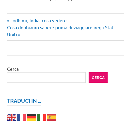
Articolo
Navigazione
Jodhpur, India: cosa vedere
Articolo
precedente:
Cosa dobbiamo sapere prima di viaggiare negli Stati
articoli
successivo:
Uniti
Cerca
CERCA
TRADUCI IN …