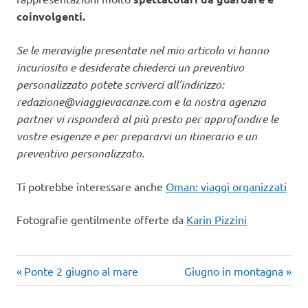
coinvolgenti.
Se le meraviglie presentate nel mio articolo vi hanno
incuriosito e desiderate chiederci un preventivo
personalizzato potete scriverci all’indirizzo:
redazione@viaggievacanze.com
e la nostra agenzia
partner vi risponderà al più presto per approfondire le
vostre esigenze e per prepararvi un itinerario e un
preventivo personalizzato.
Ti potrebbe interessare anche
Oman: viaggi organizzati
Fotografie gentilmente offerte da
Karin Pizzini
Articolo
Articolo
Navigazione
Ponte 2 giugno al mare
Giugno in montagna
precedente:
successivo:
articoli