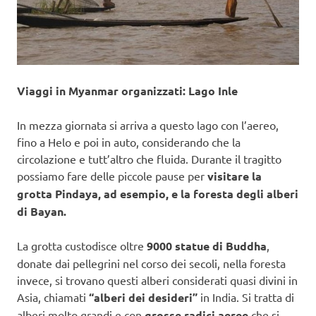
Viaggi in Myanmar organizzati: Lago Inle
In mezza giornata si arriva a questo lago con l’aereo,
fino a Helo e poi in auto, considerando che la
circolazione e tutt’altro che fluida. Durante il tragitto
possiamo fare delle piccole pause per
visitare la
grotta Pindaya, ad esempio, e la foresta degli alberi
di Bayan.
La grotta custodisce oltre
9000 statue di Buddha
,
donate dai pellegrini nel corso dei secoli, nella foresta
invece, si trovano questi alberi considerati quasi divini in
Asia, chiamati
“alberi dei desideri”
in India. Si tratta di
alberi molto grandi e con
grosse radici aeree
che si