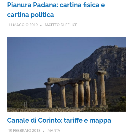
Pianura Padana: cartina fisica e
cartina politica
11 MAGGIO 2019
MATTEO DI FELICE
Canale di Corinto: tariffe e mappa
19 FEBBRAIO 2018
MARTA