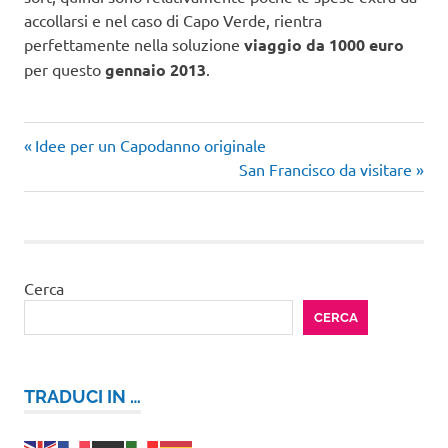
accollarsi e nel caso di Capo Verde, rientra
perfettamente nella soluzione
viaggio da 1000 euro
per questo
gennaio 2013
.
Articolo
Navigazione
Idee per un Capodanno originale
precedente:
Articolo
San Francisco da visitare
articoli
successivo:
Cerca
CERCA
TRADUCI IN …