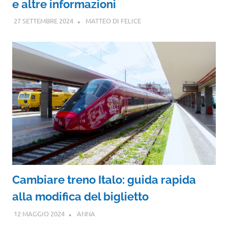
e altre informazioni
27 SETTEMBRE 2024
MATTEO DI FELICE
Cambiare treno Italo: guida rapida
alla modifica del biglietto
12 MAGGIO 2024
ANNA