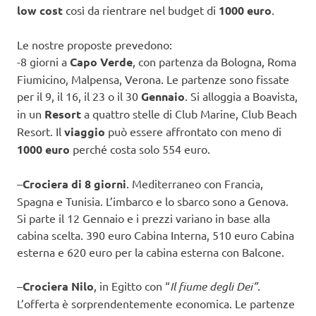
low cost
così da rientrare nel budget di
1000 euro
.
Le nostre proposte prevedono:
-8 giorni a
Capo Verde
, con partenza da Bologna, Roma
Fiumicino, Malpensa, Verona. Le partenze sono fissate
per il 9, il 16, il 23 o il 30
Gennaio
. Si alloggia a Boavista,
in un
Resort
a quattro stelle di Club Marine, Club Beach
Resort. Il
viaggio
può essere affrontato con meno di
1000 euro
perché costa solo 554 euro.
–
Crociera di 8 giorni
. Mediterraneo con Francia,
Spagna e Tunisia. L’imbarco e lo sbarco sono a Genova.
Si parte il 12 Gennaio e i prezzi variano in base alla
cabina scelta. 390 euro Cabina Interna, 510 euro Cabina
esterna e 620 euro per la cabina esterna con Balcone.
–
Crociera Nilo
, in Egitto con “
Il fiume degli Dei”
.
L’offerta è sorprendentemente economica. Le partenze