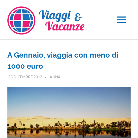
Salta
al
contenuto
MENU
A Gennaio, viaggia con meno di
1000 euro
28 DICEMBRE 2012
ANNA
GUIDE