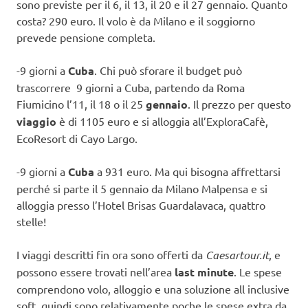
sono previste per il 6, il 13, il 20 e il 27 gennaio. Quanto
costa? 290 euro. Il volo è da Milano e il soggiorno
prevede pensione completa.
-9 giorni a
Cuba
. Chi può sforare il budget può
trascorrere 9 giorni a Cuba, partendo da Roma
Fiumicino l’11, il 18 o il 25
gennaio
. Il prezzo per questo
viaggio
è di 1105 euro e si alloggia all’ExploraCafè,
EcoResort di Cayo Largo.
-9 giorni a
Cuba
a 931 euro. Ma qui bisogna affrettarsi
perché si parte il 5 gennaio da Milano Malpensa e si
alloggia presso l’Hotel Brisas Guardalavaca, quattro
stelle!
I viaggi descritti fin ora sono offerti da
Caesartour.it
, e
possono essere trovati nell’area
last minute
. Le spese
comprendono volo, alloggio e una soluzione all inclusive
soft, quindi sono relativamente poche le spese extra da