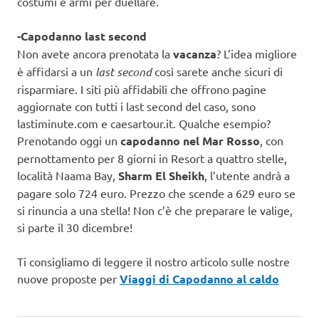
costumi e armi per duellare.
-Capodanno last second
Non avete ancora prenotata la
vacanza
? L’idea migliore
è affidarsi a un
last second
così sarete anche sicuri di
risparmiare. I siti più affidabili che offrono pagine
aggiornate con tutti i last second del caso, sono
lastiminute.com e caesartour.it. Qualche esempio?
Prenotando oggi un
capodanno nel Mar Rosso
, con
pernottamento per 8 giorni in Resort a quattro stelle,
località Naama Bay,
Sharm El Sheikh
, l’utente andrà a
pagare solo 724 euro. Prezzo che scende a 629 euro se
si rinuncia a una stella! Non c’è che preparare le valige,
si parte il 30 dicembre!
Ti consigliamo di leggere il nostro articolo sulle nostre
nuove proposte per
Viaggi di Capodanno al caldo