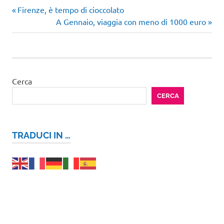
Articolo
Navigazione
Firenze, è tempo di cioccolato
precedente:
Articolo
A Gennaio, viaggia con meno di 1000 euro
articoli
successivo:
Cerca
CERCA
TRADUCI IN …