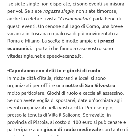
se siete single non disperate, ci sono eventi su misura
per voi. Se siete
ragazze single
, non siate timorose,
anche la celebre rivista “
Cosmopolitan
” parla bene di
questi eventi. Un cenone sul Lago di Como, una breve
vacanza in Toscana o qualcosa di più movimentato a
Roma e Milano. La scelta è molto ampia e i
prezzi
economici
. I portali che fanno a caso vostro sono
vitadasingle.net e speedvacanza.it .
-Capodanno con delitto e giochi di ruolo
In molte città d’Italia, ristoranti e locali si sono
organizzati per offrire una
notte di San Silvestro
molto particolare. Giochi di ruolo e caccia all’assassino.
Se non avete voglia di spostarvi, date un’occhiata agli
eventi organizzati nella vostra città. Per esempio,
presso la tenuta di Villa il Salicone, Serravalle, in
provincia di Pistoia, al costo di 100 euro si può cenare e
partecipare a un
gioco di ruolo medievale
con tanto di