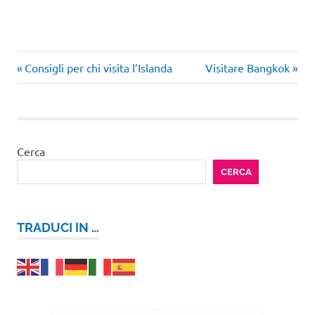
Articolo
Articolo
Navigazione
Consigli per chi visita l’Islanda
Visitare Bangkok
precedente:
successivo:
articoli
Cerca
CERCA
TRADUCI IN …