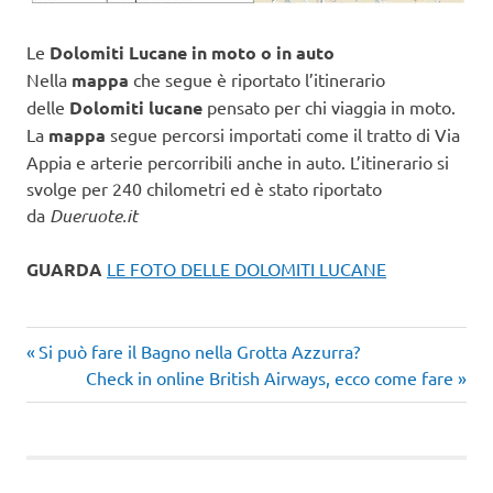
Le
Dolomiti Lucane in moto o in auto
Nella
mappa
che segue è riportato l’itinerario
delle
Dolomiti lucane
pensato per chi viaggia in moto.
La
mappa
segue percorsi importati come il tratto di Via
Appia e arterie percorribili anche in auto. L’itinerario si
svolge per 240 chilometri ed è stato riportato
da
Dueruote.it
GUARDA
LE FOTO DELLE DOLOMITI LUCANE
Articolo
Navigazione
Si può fare il Bagno nella Grotta Azzurra?
precedente:
Articolo
Check in online British Airways, ecco come fare
articoli
successivo: