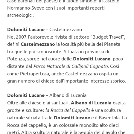
case baronali del paese) e il luogo simbolo: il Castello
Normanno-Svevo con i suoi importanti reperti
archeologici.
Dolomiti Lucane
– Castelmezzano
Nel 2007 l’autorevole rivista di settore “Budget Travel”,
definì
Castelmezzano
la località più bella del Pianeta
tra quelle più sconosciute. Situata in provincia di
Potenza, sorge nel cuore delle
Dolomiti Lucane
, poco
distante dal
Parco Naturale di Gallipoli Cognato
. Così
come Pietrapertosa, anche Castelmezzano ospita un
gran numero di chiese dall’importante interesse storico.
Dolomiti Lucane
– Albano di Lucania
Oltre alle chiese e ai santuari,
Albano di Lucania
ospita
grotte e sculture:
la Rocca del Cappello
è una scultura
naturale situata tra le
Dolomiti lucane
e il Basentola. La
Rocca del cappello, è un colossale monolito alto dieci
metri. Altra scultura naturale è la Seggia del diavolo che