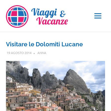
Salta
al
contenuto
MENU
Visitare le Dolomiti Lucane
19 AGOSTO 2014
ANNA
BASILICATA