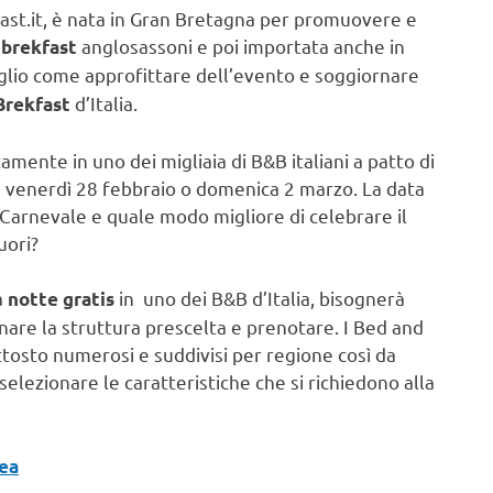
kfast.it, è nata in Gran Bretagna per promuovere e
anglosassoni e poi importata anche in
brekfast
glio come approfittare dell’evento e soggiornare
d’Italia.
Brekfast
mente in uno dei migliaia di B&B italiani a patto di
di venerdì 28 febbraio o domenica 2 marzo. La data
il Carnevale e quale modo migliore di celebrare il
uori?
a
in uno dei B&B d’Italia, bisognerà
notte gratis
onare la struttura prescelta e prenotare. I Bed and
ttosto numerosi e suddivisi per regione così da
e selezionare le caratteristiche che si richiedono alla
lea