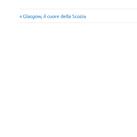
Articolo
Navigazione
Glasgow, il cuore della Scozia
precedente:
articoli