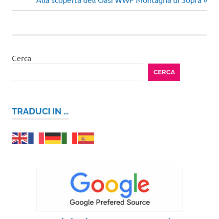
articoli
successivo:
Cerca
CERCA
TRADUCI IN …