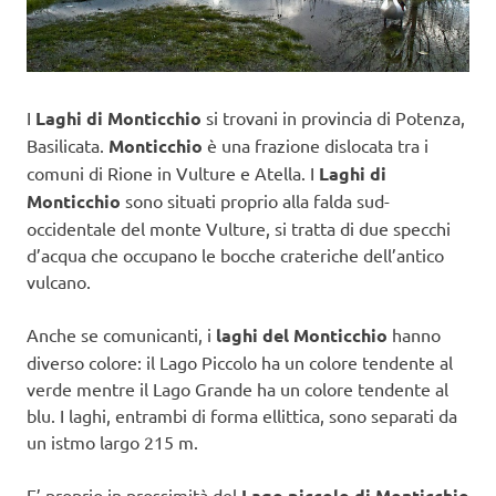
I
Laghi di Monticchio
si trovani in provincia di Potenza,
Basilicata.
Monticchio
è una frazione dislocata tra i
comuni di Rione in Vulture e Atella. I
Laghi di
Monticchio
sono situati proprio alla falda sud-
occidentale del monte Vulture, si tratta di due specchi
d’acqua che occupano le bocche crateriche dell’antico
vulcano.
Anche se comunicanti, i
laghi del Monticchio
hanno
diverso colore: il Lago Piccolo ha un colore tendente al
verde mentre il Lago Grande ha un colore tendente al
blu. I laghi, entrambi di forma ellittica, sono separati da
un istmo largo 215 m.
E’ proprio in prossimità del
Lago piccolo di Monticchio