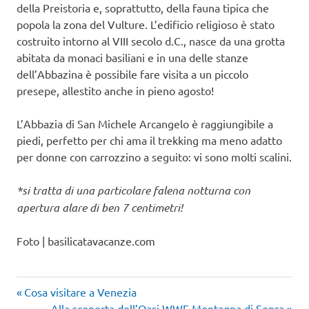
della Preistoria e, soprattutto, della fauna tipica che
popola la zona del Vulture. L’edificio religioso è stato
costruito intorno al VIII secolo d.C., nasce da una grotta
abitata da monaci basiliani e in una delle stanze
dell’Abbazina è possibile fare visita a un piccolo
presepe, allestito anche in pieno agosto!
L’Abbazia di San Michele Arcangelo è raggiungibile a
piedi, perfetto per chi ama il trekking ma meno adatto
per donne con carrozzino a seguito: vi sono molti scalini.
*si tratta di una particolare falena notturna con
apertura alare di ben 7 centimetri!
Foto | basilicatavacanze.com
Articolo
Navigazione
Cosa visitare a Venezia
precedente:
Articolo
Alla scoperta dell’Oasi WWF Montagna di Sopra